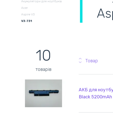
Акумулятори для ноутбуків
As
Acer
Збірні системи для
В
Aspire V3
охолодження
(
V3-731
10
Товар
товарів
АКБ для ноутбу
Black 5200mAh