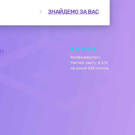
ЗНАЙДЕМО ЗА ВАС
ті
NotebookBattery
.
Рейтинг сайту:
4.5
/
5
на основі
522
голосів.