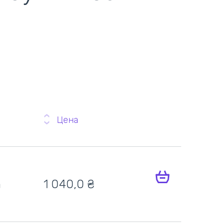
Цена
h
1 040,0 ₴