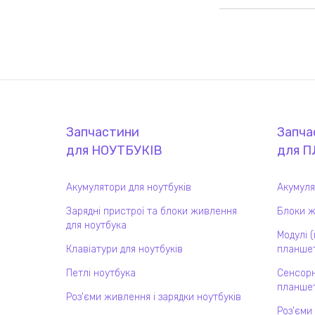
Запчастини
Запча
для
НОУТБУК
ІВ
для
П
Акумулятори для ноутбуків
Акумуля
Зарядні пристрої та блоки живлення
Блоки ж
для ноутбука
Модулі 
Клавіатури для ноутбуків
планшет
Петлі ноутбука
Сенсорн
планшет
Роз'єми живлення і зарядки ноутбуків
Роз'єми