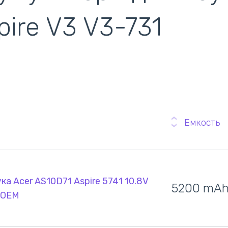
pire V3 V3-731
ентилятори
кулери)
Емкость
ка Acer AS10D71 Aspire 5741 10.8V
5200 mA
 OEM