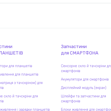
стини
Запчастини
ЛАНШЕТ
ІВ
для
СМАРТФОН
А
тори для планшетів
Сенсорне скло й тачскріни дл
смартфонів
ивлення для планшетів
Акумулятори для смартфонів
(матриця з тачскріном) для
ів
Дисплейний модуль (екран)
е скло й тачскріни для
Шлейфи та запчастини для
ів
смартфонів
 живлення і зарядки планшетів
Блоки живлення для смартфо