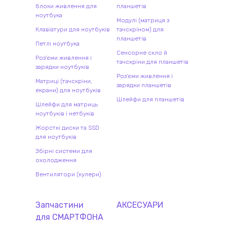
блоки живлення для
планшетів
ноутбука
Модулі (матриця з
Клавіатури для ноутбуків
тачскріном) для
планшетів
Петлі ноутбука
Сенсорне скло й
Роз'єми живлення і
тачскріни для планшетів
зарядки ноутбуків
Роз'єми живлення і
Матриці (тачскріни,
зарядки планшетів
екрани) для ноутбуків
Шлейфи для планшетів
Шлейфи для матриць
ноутбуків і нетбуків
Жорсткі диски та SSD
для ноутбуків
Збірні системи для
охолодження
Вентилятори (кулери)
Запчастини
АКСЕСУАРИ
для
СМАРТФОН
А