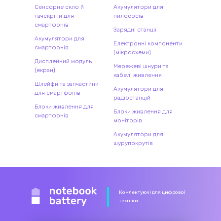
Сенсорне скло й
Акумулятори для
тачскріни для
пилососів
смартфонів
Зарядні станції
Акумулятори для
Електронні компоненти
смартфонів
(мікросхеми)
Дисплейний модуль
Мережеві шнури та
(екран)
кабелі живлення
Шлейфи та запчастини
Акумулятори для
для смартфонів
радіостанцій
Блоки живлення для
Блоки живлення для
смартфонів
моніторів
Акумулятори для
шурупокрутів
Комлектуючі для цифрової
техніки