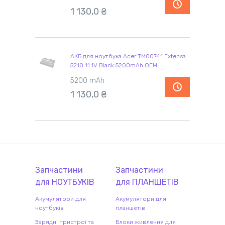
1 130,0 ₴
АКБ для ноутбука Acer TM00741 Extensa
5210 11.1V Black 5200mAh OEM
5200 mAh
1 130,0 ₴
Запчастини
Запчастини
для
НОУТБУК
ІВ
для
ПЛАНШЕТ
ІВ
Акумулятори для
Акумулятори для
ноутбуків
планшетів
Зарядні пристрої та
Блоки живлення для