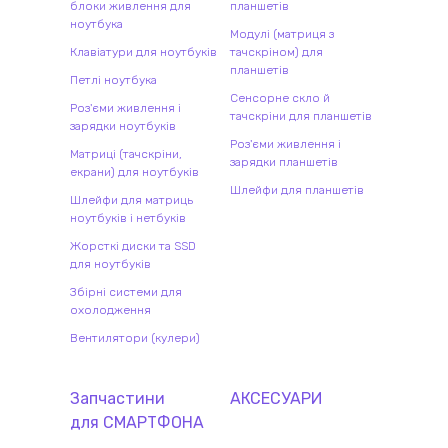
блоки живлення для
планшетів
ноутбука
Модулі (матриця з
Клавіатури для ноутбуків
тачскріном) для
планшетів
Петлі ноутбука
Сенсорне скло й
Роз'єми живлення і
тачскріни для планшетів
зарядки ноутбуків
Роз'єми живлення і
Матриці (тачскріни,
зарядки планшетів
екрани) для ноутбуків
Шлейфи для планшетів
Шлейфи для матриць
ноутбуків і нетбуків
Жорсткі диски та SSD
для ноутбуків
Збірні системи для
охолодження
Вентилятори (кулери)
Запчастини
АКСЕСУАРИ
для
СМАРТФОН
А