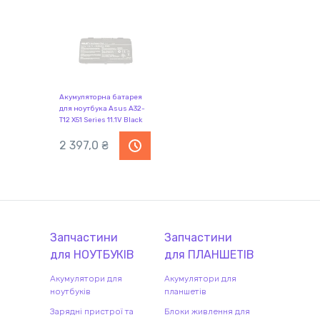
Акумуляторна батарея
для ноутбука Asus A32-
T12 X51 Series 11.1V Black
4400mAh Orig
2 397,0 ₴
Запчастини
Запчастини
для
НОУТБУК
ІВ
для
ПЛАНШЕТ
ІВ
Акумулятори для
Акумулятори для
ноутбуків
планшетів
Зарядні пристрої та
Блоки живлення для