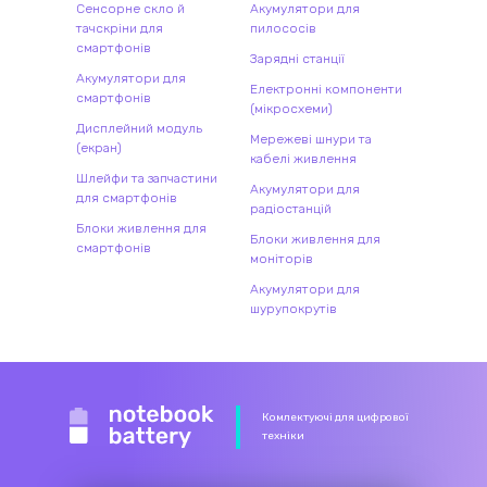
Сенсорне скло й
Акумулятори для
тачскріни для
пилососів
смартфонів
Зарядні станції
Акумулятори для
Електронні компоненти
смартфонів
(мікросхеми)
Дисплейний модуль
Мережеві шнури та
(екран)
кабелі живлення
Шлейфи та запчастини
Акумулятори для
для смартфонів
радіостанцій
Блоки живлення для
Блоки живлення для
смартфонів
моніторів
Акумулятори для
шурупокрутів
Комлектуючі для цифрової
техніки