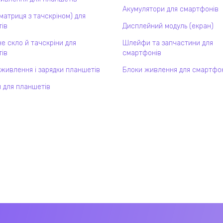
Акумулятори для смартфонів
(матриця з тачскріном) для
ів
Дисплейний модуль (екран)
е скло й тачскріни для
Шлейфи та запчастини для
ів
смартфонів
 живлення і зарядки планшетів
Блоки живлення для смартфо
 для планшетів