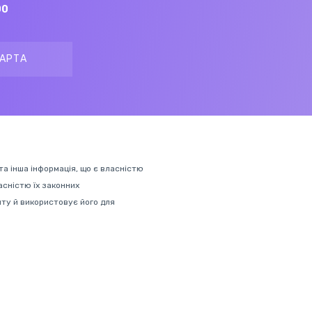
00
АРТА
 та інша інформація, що є власністю
ласністю їх законних
нту й використовує його для