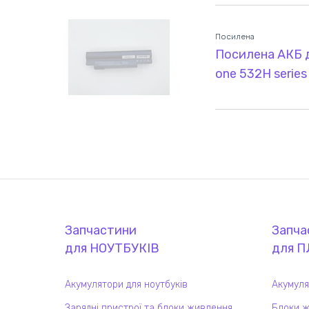
Посилена
Посилена АКБ д
one 532H serie
Запчастини
Запча
для
НОУТБУК
ІВ
для
П
Акумулятори для ноутбуків
Акумуля
Зарядні пристрої та блоки живлення
Блоки ж