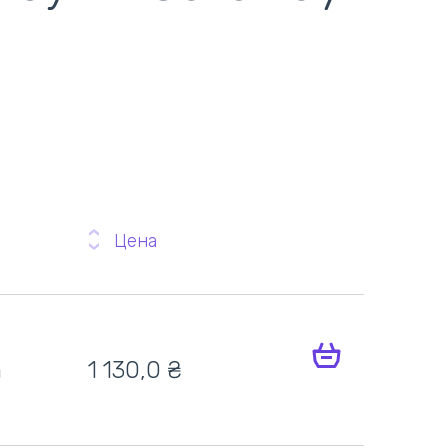
Цена
h
1 130,0 ₴