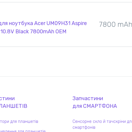
ля ноутбука Acer UM09H31 Aspire
7800 mA
s 10.8V Black 7800mAh OEM
стини
Запчастини
ЛАНШЕТ
ІВ
для
СМАРТФОН
А
тори для планшетів
Сенсорне скло й тачскріни дл
смартфонів
ивлення для планшетів