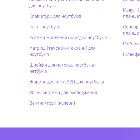
для ноутбука
Модулі 
Клавіатури для ноутбуків
планшет
Петлі ноутбука
Сенсорн
планшет
Роз'єми живлення і зарядки ноутбуків
Роз'єми
Матриці (тачскріни, екрани) для
ноутбуків
Шлейфи
Шлейфи для матриць ноутбуків і
нетбуків
Жорсткі диски та SSD для ноутбуків
Збірні системи для охолодження
Вентилятори (кулери)