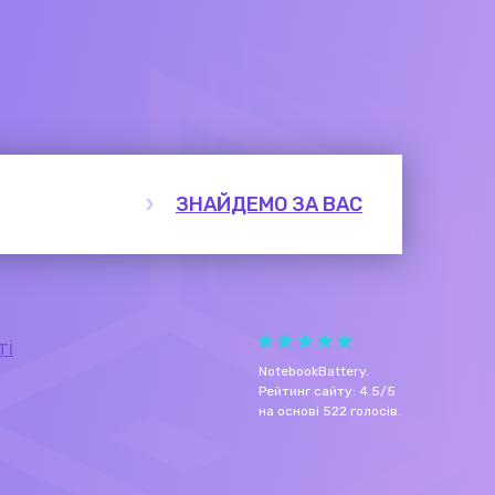
ЗНАЙДЕМО ЗА ВАС
ті
NotebookBattery
.
Рейтинг сайту:
4.5
/
5
на основі
522
голосів.