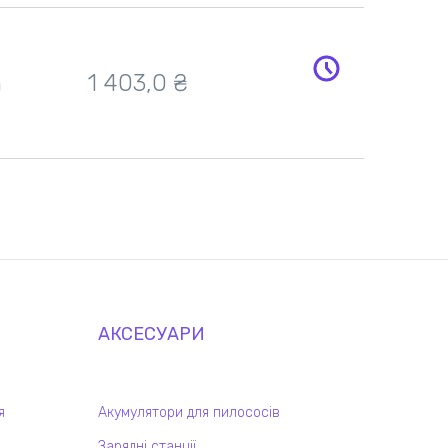
h
1 403,0 ₴
АКСЕСУАРИ
я
Акумулятори для пилососів
Зарядні станції