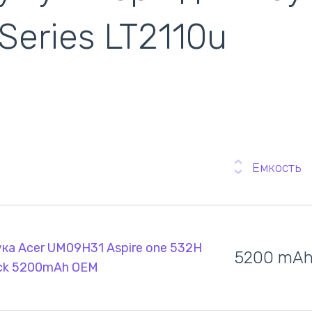
 Series LT2110u
ентилятори
кулери)
Емкость
ка Acer UM09H31 Aspire one 532H
5200 mA
lack 5200mAh OEM