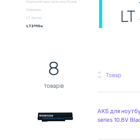
Акумулятори для ноутбуків
LT
Gateway
Збірні системи для
В
LT Series
охолодження
(
LT2110u
8
Товар
товарів
АКБ для ноутбу
series 10.8V B