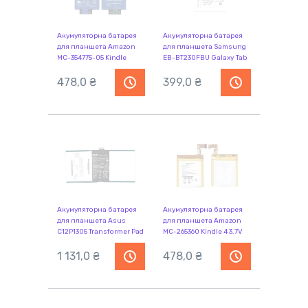
Акумуляторна батарея
Акумуляторна батарея
для планшета Amazon
для планшета Samsung
MC-354775-05 Kindle
EB-BT230FBU Galaxy Tab
Paperwhite 2013 3.7V Blue
4 7.0 SM-T230 3.8V White
1420mAh Orig
478,0 ₴
4000mAh Orig
399,0 ₴
Акумуляторна батарея
Акумуляторна батарея
для планшета Asus
для планшета Amazon
C12P1305 Transformer Pad
MC-265360 Kindle 4 3.7V
Infinity 3.85V Black
White 890mAh Orig
7820mAh Orig
1 131,0 ₴
478,0 ₴