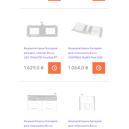
Акумуляторна батарея
Акумуляторна батарея
для док-станції Asus
для планшета Asus
C21-TF600TD VivoTab RT
C12P1302 MeMO Pad FHD
TF600T 7.4V Black
10 3.7V Silver 6560mAh
2950mAh Orig
1 629,0 ₴
Orig
1 064,0 ₴
Акумуляторна батарея
Акумуляторна батарея
для планшета Asus
для планшета Asus