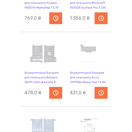
для планшета Huawei
для планшета Microsoft
HB3G1H MediaPad 7 3.7V
P21G2B Surface Pro 3 7.6V
White 4100mAh OEM
White 4220mAh Orig
769,0 ₴
1 356,0 ₴
Акумуляторна батарея
Акумуляторна батарея
для планшета Amazon
для планшета Asus
S2011-002-A Kindle 4
C11P1326 Memo Pad 7 3.8V
Touch 3.7V Black 1420mAh
Black 3910mAh Orig
Orig
478,0 ₴
431,0 ₴