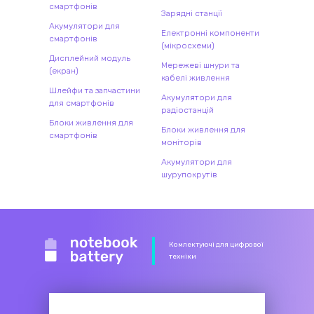
смартфонів
Зарядні станції
Акумулятори для
Електронні компоненти
смартфонів
(мікросхеми)
Дисплейний модуль
Мережеві шнури та
(екран)
кабелі живлення
Шлейфи та запчастини
Акумулятори для
для смартфонів
радіостанцій
Блоки живлення для
Блоки живлення для
смартфонів
моніторів
Акумулятори для
шурупокрутів
Комлектуючі для цифрової
техніки