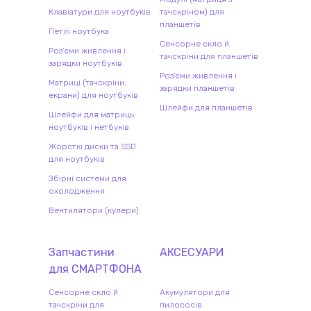
Клавіатури для ноутбуків
тачскріном) для
планшетів
Петлі ноутбука
Сенсорне скло й
Роз'єми живлення і
тачскріни для планшетів
зарядки ноутбуків
Роз'єми живлення і
Матриці (тачскріни,
зарядки планшетів
екрани) для ноутбуків
Шлейфи для планшетів
Шлейфи для матриць
ноутбуків і нетбуків
Жорсткі диски та SSD
для ноутбуків
Збірні системи для
охолодження
Вентилятори (кулери)
Запчастини
АКСЕСУАРИ
для
СМАРТФОН
А
Сенсорне скло й
Акумулятори для
тачскріни для
пилососів