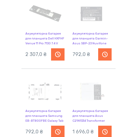
Акумуляторна батарея
Акумуляторна батарея
для планшета Dell HXFHF
для планшета Garmin-
Venue 11 Pro 7130 7.4 V
Asus SBP-23 Nuvifone
Black 4868mAh Orig
A10 3.7V Black 1500mAh
2 307,0 ₴
Orig
792,0 ₴
Акумуляторна батарея
Акумуляторна батарея
для планшета Samsung
для планшета Asus
EB-BT800FBE Galaxy Tab
C21N1334 Transformer
S 10.5 SM-T800 3.8V White
Book T200TA 7.6V Black
7900mAh Orig
792,0 ₴
4900mAh Orig
1 696,0 ₴