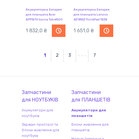
Акумуляторна батарея
Акумуляторна батарея
для планшета Acer
для планшета Lenovo
AP11B7H Iconia Tab W500
42T4963 ThinkPad 1838
11.1V Black 3260mAh Orig
7.4V Black 3100mAh Orig
1 832,0 ₴
1 651,0 ₴
1
2
3
7
Запчастини
Запчастини
для
НОУТБУК
ІВ
для
ПЛАНШЕТ
ІВ
Акумулятори для
Акумулятори для
ноутбуків
планшетів
Зарядні пристрої та
Блоки живлення для
блоки живлення для
планшетів
ноутбука
Модулі (матриця з