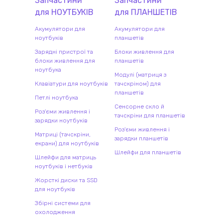
Запчастини
Запчастини
для
НОУТБУК
ІВ
для
ПЛАНШЕТ
ІВ
Акумулятори для
Акумулятори для
ноутбуків
планшетів
Зарядні пристрої та
Блоки живлення для
блоки живлення для
планшетів
ноутбука
Модулі (матриця з
Клавіатури для ноутбуків
тачскріном) для
планшетів
Петлі ноутбука
Сенсорне скло й
Роз'єми живлення і
тачскріни для планшетів
зарядки ноутбуків
Роз'єми живлення і
Матриці (тачскріни,
зарядки планшетів
екрани) для ноутбуків
Шлейфи для планшетів
Шлейфи для матриць
ноутбуків і нетбуків
Жорсткі диски та SSD
для ноутбуків
Збірні системи для
охолодження