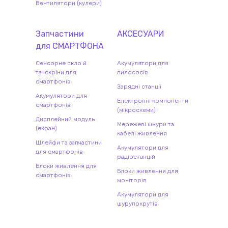
Вентилятори (кулери)
Запчастини
АКСЕСУАРИ
для
СМАРТФОН
А
Сенсорне скло й
Акумулятори для
тачскріни для
пилососів
смартфонів
Зарядні станції
Акумулятори для
Електронні компоненти
смартфонів
(мікросхеми)
Дисплейний модуль
Мережеві шнури та
(екран)
кабелі живлення
Шлейфи та запчастини
Акумулятори для
для смартфонів
радіостанцій
Блоки живлення для
Блоки живлення для
смартфонів
моніторів
Акумулятори для
шурупокрутів