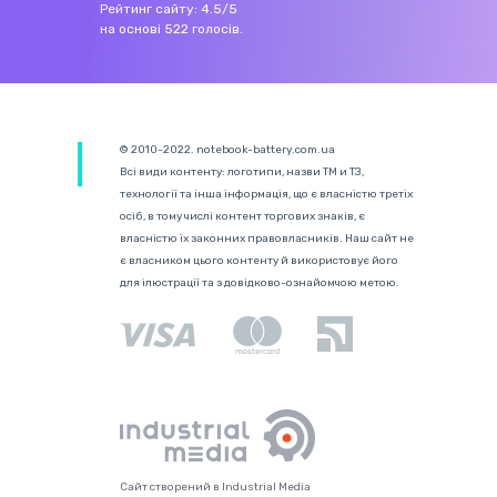
Рейтинг сайту:
4.5
/
5
на основі
522
голосів.
© 2010-2022. notebook-battery.com.ua
Всі види контенту: логотипи, назви ТМ и ТЗ,
технології та інша інформація, що є власністю третіх
осіб, в тому числі контент торгових знаків, є
власністю їх законних правовласників. Наш сайт не
є власником цього контенту й використовує його
для ілюстрації та з довідково-ознайомчою метою.
Сайт створений в Industrial Media