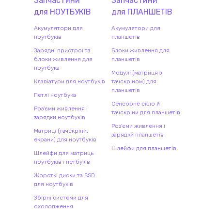
Запчастини
Запчастини
для
НОУТБУК
ІВ
для
ПЛАНШЕТ
ІВ
Акумулятори для
Акумулятори для
ноутбуків
планшетів
Зарядні пристрої та
Блоки живлення для
блоки живлення для
планшетів
ноутбука
Модулі (матриця з
Клавіатури для ноутбуків
тачскріном) для
планшетів
Петлі ноутбука
Сенсорне скло й
Роз'єми живлення і
тачскріни для планшетів
зарядки ноутбуків
Роз'єми живлення і
Матриці (тачскріни,
зарядки планшетів
екрани) для ноутбуків
Шлейфи для планшетів
Шлейфи для матриць
ноутбуків і нетбуків
Жорсткі диски та SSD
для ноутбуків
Збірні системи для
охолодження