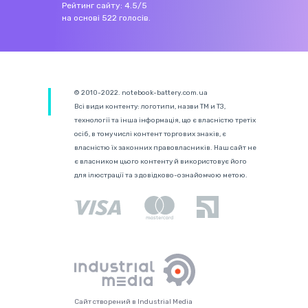
Рейтинг сайту:
4.5
/
5
на основі
522
голосів.
© 2010-2022. notebook-battery.com.ua
Всі види контенту: логотипи, назви ТМ и ТЗ,
технології та інша інформація, що є власністю третіх
осіб, в тому числі контент торгових знаків, є
власністю їх законних правовласників. Наш сайт не
є власником цього контенту й використовує його
для ілюстрації та з довідково-ознайомчою метою.
Сайт створений в Industrial Media