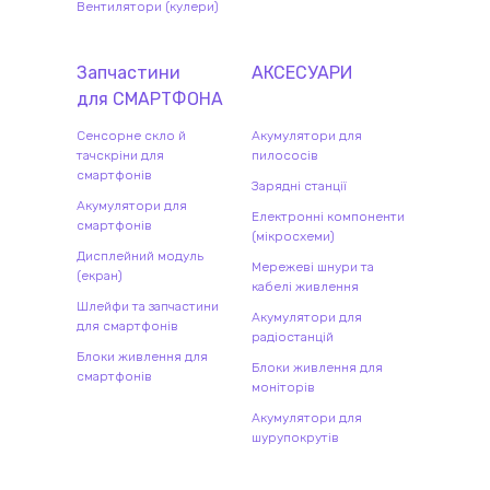
Вентилятори (кулери)
Запчастини
АКСЕСУАРИ
для
СМАРТФОН
А
Сенсорне скло й
Акумулятори для
тачскріни для
пилососів
смартфонів
Зарядні станції
Акумулятори для
Електронні компоненти
смартфонів
(мікросхеми)
Дисплейний модуль
Мережеві шнури та
(екран)
кабелі живлення
Шлейфи та запчастини
Акумулятори для
для смартфонів
радіостанцій
Блоки живлення для
Блоки живлення для
смартфонів
моніторів
Акумулятори для
шурупокрутів