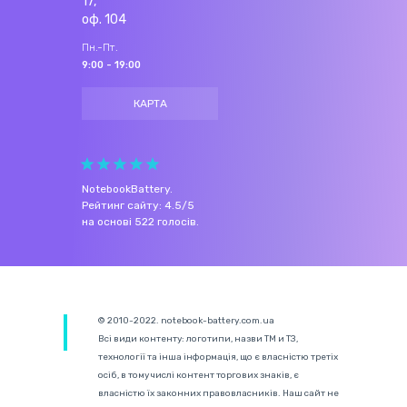
17,
оф. 104
Пн.-Пт.
9:00 - 19:00
КАРТА
NotebookBattery
.
Рейтинг сайту:
4.5
/
5
на основі
522
голосів.
© 2010-2022. notebook-battery.com.ua
Всі види контенту: логотипи, назви ТМ и ТЗ,
технології та інша інформація, що є власністю третіх
осіб, в тому числі контент торгових знаків, є
власністю їх законних правовласників. Наш сайт не