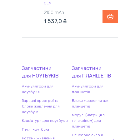
OEM
2100 mAh
1 537,0 ₴
Запчастини
Запчастини
для
НОУТБУК
ІВ
для
ПЛАНШЕТ
ІВ
Акумулятори для
Акумулятори для
ноутбуків
планшетів
Зарядні пристрої та
Блоки живлення для
блоки живлення для
планшетів
ноутбука
Модулі (матриця з
Клавіатури для ноутбуків
тачскріном) для
планшетів
Петлі ноутбука
Сенсорне скло й
Роз'єми живлення і