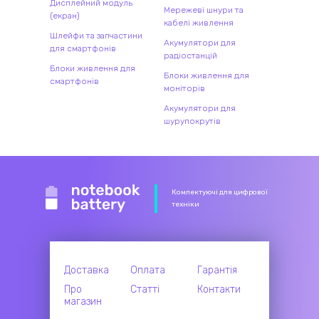
Дисплейний модуль
Мережеві шнури та
(екран)
кабелі живлення
Шлейфи та запчастини
Акумулятори для
для смартфонів
радіостанцій
Блоки живлення для
Блоки живлення для
смартфонів
моніторів
Акумулятори для
шурупокрутів
Комлектуючі для цифрової
техніки
Доставка
Оплата
Гарантія
Про
Статті
Контакти
магазин