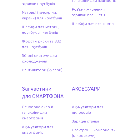
тачскріни для планшетів
зарядки ноутбуків
Роз'єми живлення і
Матриці (тачскріни,
зарядки планшетів
екрани) для ноутбуків
Шлейфи для планшетів
Шлейфи для матриць
ноутбуків і нетбуків
Жорсткі диски та SSD
для ноутбуків
Збірні системи для
охолодження
Вентилятори (кулери)
Запчастини
АКСЕСУАРИ
для
СМАРТФОН
А
Сенсорне скло й
Акумулятори для
тачскріни для
пилососів
смартфонів
Зарядні станції
Акумулятори для
Електронні компоненти
смартфонів
(мікросхеми)