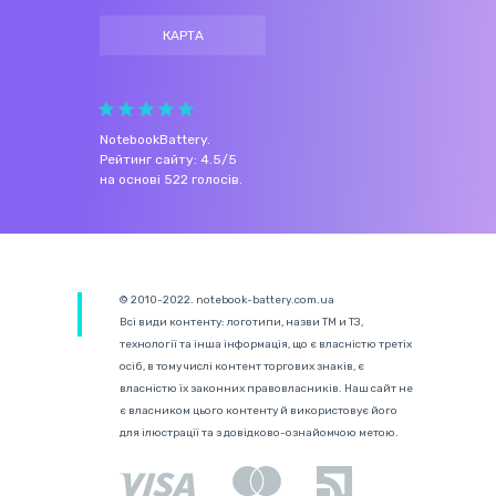
КАРТА
NotebookBattery
.
Рейтинг сайту:
4.5
/
5
на основі
522
голосів.
© 2010-2022. notebook-battery.com.ua
Всі види контенту: логотипи, назви ТМ и ТЗ,
технології та інша інформація, що є власністю третіх
осіб, в тому числі контент торгових знаків, є
власністю їх законних правовласників. Наш сайт не
є власником цього контенту й використовує його
для ілюстрації та з довідково-ознайомчою метою.