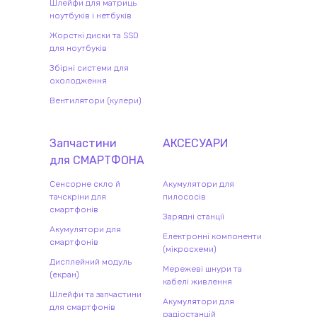
Шлейфи для матриць
ноутбуків і нетбуків
Жорсткі диски та SSD
для ноутбуків
Збірні системи для
охолодження
Вентилятори (кулери)
Запчастини
АКСЕСУАРИ
для
СМАРТФОН
А
Сенсорне скло й
Акумулятори для
тачскріни для
пилососів
смартфонів
Зарядні станції
Акумулятори для
Електронні компоненти
смартфонів
(мікросхеми)
Дисплейний модуль
Мережеві шнури та
(екран)
кабелі живлення
Шлейфи та запчастини
Акумулятори для
для смартфонів
радіостанцій