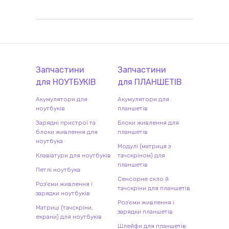
Запчастини
Запчастини
для
НОУТБУК
ІВ
для
ПЛАНШЕТ
ІВ
Акумулятори для
Акумулятори для
ноутбуків
планшетів
Зарядні пристрої та
Блоки живлення для
блоки живлення для
планшетів
ноутбука
Модулі (матриця з
Клавіатури для ноутбуків
тачскріном) для
планшетів
Петлі ноутбука
Сенсорне скло й
Роз'єми живлення і
тачскріни для планшетів
зарядки ноутбуків
Роз'єми живлення і
Матриці (тачскріни,
зарядки планшетів
екрани) для ноутбуків
Шлейфи для планшетів