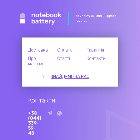
Комлектуючі для цифрової
техніки
Доставка
Оплата
Гарантія
Про
Статті
Контакти
магазин
ЗНАЙДЕМО ЗА ВАС
Контакти
+38
(044)
339-
59-
48