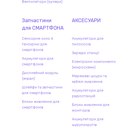
Вентилятори (кулери)
Запчастини
АКСЕСУАРИ
для
СМАРТФОН
А
Сенсорне скло й
Акумулятори для
тачскріни для
пилососів
смартфонів
Зарядні станції
Акумулятори для
Електронні компоненти
смартфонів
(мікросхеми)
Дисплейний модуль
Мережеві шнури та
(екран)
кабелі живлення
Шлейфи та запчастини
Акумулятори для
для смартфонів
радіостанцій
Блоки живлення для
Блоки живлення для
смартфонів
моніторів
Акумулятори для
шурупокрутів