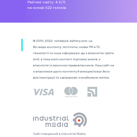
Рейтинг сайту:
4.5
/
5
на основі
522
голосів.
© 2010-2022. notebook-battery.com.ua
Всі види контенту: логотипи, назви ТМ и ТЗ,
технології та інша інформація, що є власністю третіх
осіб, в тому числі контент торгових знаків, є
власністю їх законних правовласників. Наш сайт не
є власником цього контенту й використовує його
для ілюстрації та з довідково-ознайомчою метою.
Сайт створений в Industrial Media