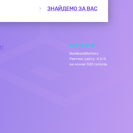
ЗНАЙДЕМО ЗА ВАС
ті
NotebookBattery
.
Рейтинг сайту:
4.5
/
5
на основі
522
голосів.