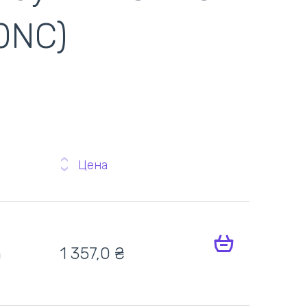
 0NC)
Цена
h
1 357,0 ₴