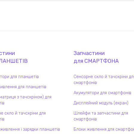
стини
Запчастини
ЛАНШЕТ
ІВ
для
СМАРТФОН
А
тори для планшетів
Сенсорне скло й тачскріни дл
смартфонів
ивлення для планшетів
Акумулятори для смартфонів
(матриця з тачскріном) для
ів
Дисплейний модуль (екран)
е скло й тачскріни для
Шлейфи та запчастини для
ів
смартфонів
 живлення і зарядки планшетів
Блоки живлення для смартфо