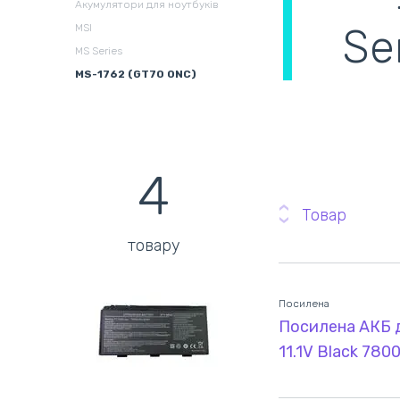
Акумулятори для ноутбуків
Se
MSI
Збірні системи для
В
MS Series
охолодження
(
MS-1762 (GT70 0NC)
4
Товар
товару
Посилена
Посилена АКБ 
11.1V Black 78