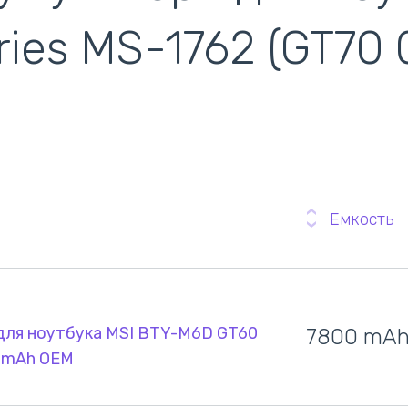
ries MS-1762 (GT70
ентилятори
кулери)
Емкость
для ноутбука MSI BTY-M6D GT60
7800 mA
00mAh OEM