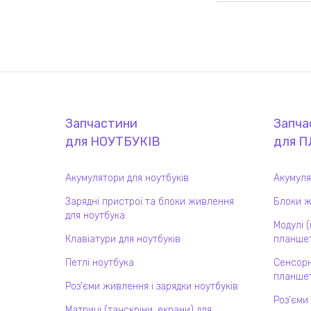
Запчастини
Запча
для
НОУТБУК
ІВ
для
П
Акумулятори для ноутбуків
Акумуля
Зарядні пристрої та блоки живлення
Блоки ж
для ноутбука
Модулі 
Клавіатури для ноутбуків
планшет
Петлі ноутбука
Сенсорн
планшет
Роз'єми живлення і зарядки ноутбуків
Роз'єми
Матриці (тачскріни, екрани) для