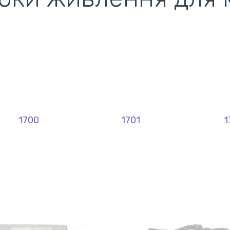
ентилятори
кулери)
1700
1701
1