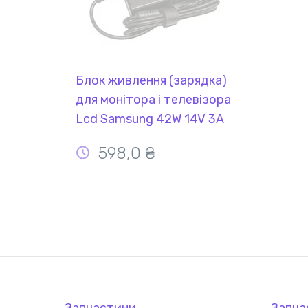
Блок живлення (зарядка)
для монітора і телевізора
Lcd Samsung 42W 14V 3A
6.5x4.5mm AP04214-UV
598,0 ₴
REPLACEMENT