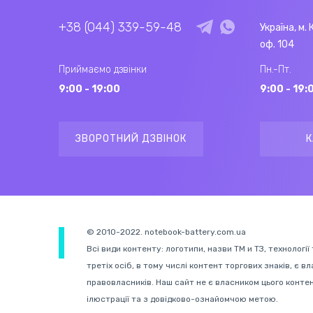
+38 (044) 339-59-48
Україна, м. 
оф. 104
Приймаємо дзвінки
Пн.-Пт.
9:00 - 19:00
9:00 - 19:
ЗВОРОТНИЙ ДЗВІНОК
К
© 2010-2022. notebook-battery.com.ua
Всі види контенту: логотипи, назви ТМ и ТЗ, технології
третіх осіб, в тому числі контент торгових знаків, є в
правовласників. Наш сайт не є власником цього конте
ілюстрації та з довідково-ознайомчою метою.