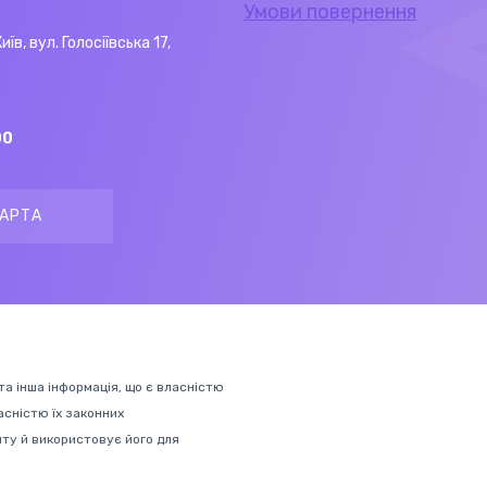
Умови повернення
Київ, вул. Голосіївська 17,
00
АРТА
 та інша інформація, що є власністю
ласністю їх законних
нту й використовує його для