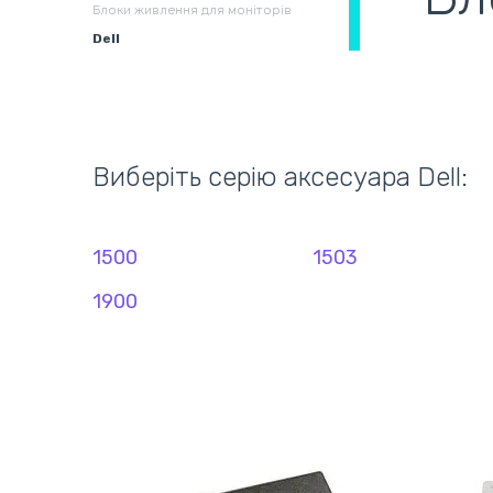
Блоки живлення для моніторів
Dell
Збірні системи для
В
охолодження
(
Виберіть серію аксесуара Dell:
1500
1503
1900