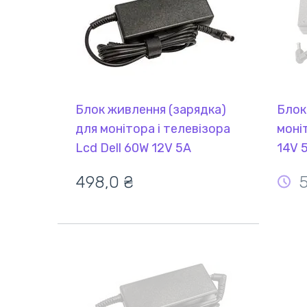
Блок живлення (зарядка)
Блок
для монітора і телевізора
моні
Lcd Dell 60W 12V 5A
14V 
6.5x4.5mm PA1260-0
YDS
498,0 ₴
REPLACEMENT