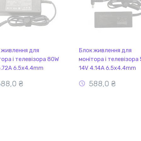
 живлення для
Блок живлення для
тора і телевізора 80W
монітора і телевізора
5.72A 6.5x4.4mm
14V 4.14A 6.5x4.4mm
80 OEM
YDS60 REPLACEMENT
588,0 ₴
588,0 ₴