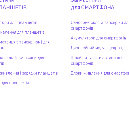
стини
Запчастини
ЛАНШЕТ
ІВ
для
СМАРТФОН
А
тори для планшетів
Сенсорне скло й тачскріни дл
смартфонів
ивлення для планшетів
Акумулятори для смартфонів
(матриця з тачскріном) для
ів
Дисплейний модуль (екран)
е скло й тачскріни для
Шлейфи та запчастини для
ів
смартфонів
 живлення і зарядки планшетів
Блоки живлення для смартфо
 для планшетів