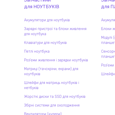
Запчастини
Запча
для
НОУТБУК
ІВ
для
П
Акумулятори для ноутбуків
Акумуля
Зарядні пристрої та блоки живлення
Блоки ж
для ноутбука
Модулі 
Клавіатури для ноутбуків
планшет
Петлі ноутбука
Сенсорн
планшет
Роз'єми живлення і зарядки ноутбуків
Роз'єми
Матриці (тачскріни, екрани) для
ноутбуків
Шлейфи
Шлейфи для матриць ноутбуків і
нетбуків
Жорсткі диски та SSD для ноутбуків
Збірні системи для охолодження
Вентилятори (кулери)