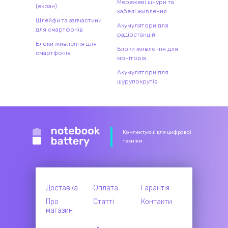
Мережеві шнури та
(екран)
кабелі живлення
Шлейфи та запчастини
Акумулятори для
для смартфонів
радіостанцій
Блоки живлення для
Блоки живлення для
смартфонів
моніторів
Акумулятори для
шурупокрутів
Комлектуючі для цифрової
техніки
Доставка
Оплата
Гарантія
Про
Статті
Контакти
магазин