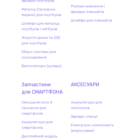
зарядки ноутбуків
Роз'єми живлення і
Матриці (тачскріни,
зарядки планшетів
екрани) для ноутбуків
Шлейфи для планшетів
Шлейфи для матриць
ноутбуків і нетбуків
Жорсткі диски та SSD
для ноутбуків
Збірні системи для
охолодження
Вентилятори (кулери)
Запчастини
АКСЕСУАРИ
для
СМАРТФОН
А
Сенсорне скло й
Акумулятори для
тачскріни для
пилососів
смартфонів
Зарядні станції
Акумулятори для
Електронні компоненти
смартфонів
(мікросхеми)
Дисплейний модуль