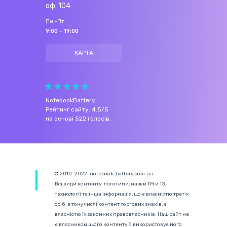
оф. 104
Пн.-Пт.
9:00 - 19:00
КАРТА
NotebookBattery
.
Рейтинг сайту:
4.5
/
5
на основі
522
голосів.
© 2010-2022. notebook-battery.com.ua
Всі види контенту: логотипи, назви ТМ и ТЗ,
технології та інша інформація, що є власністю третіх
осіб, в тому числі контент торгових знаків, є
власністю їх законних правовласників. Наш сайт не
є власником цього контенту й використовує його