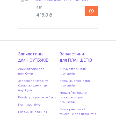
Alcatel One Touch Idol 2 mini S 6036Y
4,5"
415,0 ₴
Запчастини
Запчастини
для
НОУТБУК
ІВ
для
ПЛАНШЕТ
ІВ
Акумулятори для
Акумулятори для
ноутбуків
планшетів
Зарядні пристрої та
Блоки живлення для
блоки живлення для
планшетів
ноутбука
Модулі (матриця з
Клавіатури для ноутбуків
тачскріном) для
планшетів
Петлі ноутбука
Сенсорне скло й
Роз'єми живлення і
тачскріни для планшетів