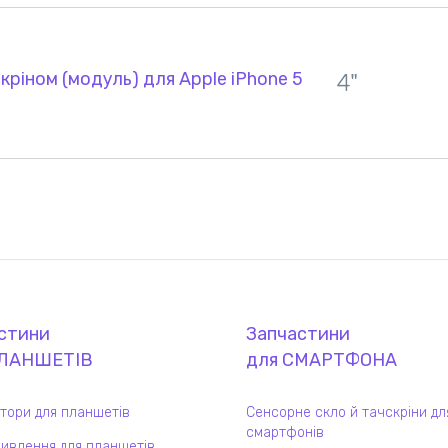
кріном (модуль) для Apple iPhone 5
4"
стини
Запчастини
ЛАНШЕТ
ІВ
для
СМАРТФОН
А
тори для планшетів
Сенсорне скло й тачскріни дл
смартфонів
ивлення для планшетів