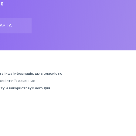
00
АРТА
 та інша інформація, що є власністю
ласністю їх законних
нту й використовує його для