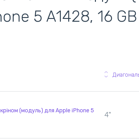
hone 5 A1428, 16 GB
ентилятори
кулери)
Диагонал
кріном (модуль) для Apple iPhone 5
4"