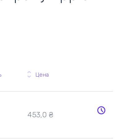
ь
Цена
453,0 ₴