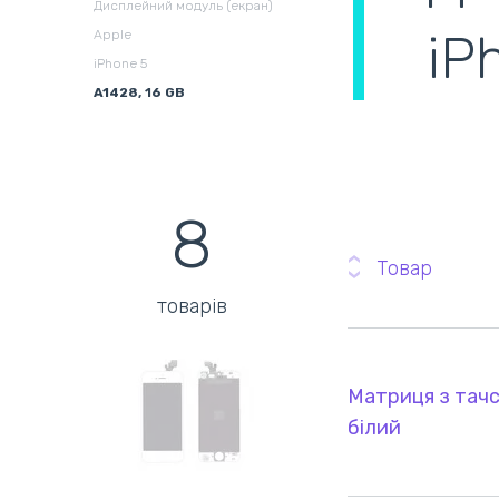
Дисплейний модуль (екран)
iP
Apple
Збірні системи для
В
iPhone 5
охолодження
(
A1428, 16 GB
8
Товар
товарів
Матриця з тачс
білий