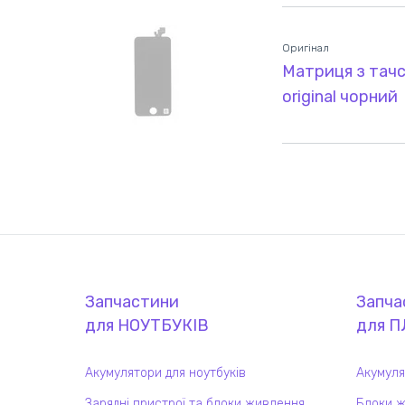
Оригінал
Матриця з тачс
original чорний
Запчастини
Запча
для
НОУТБУК
ІВ
для
П
Акумулятори для ноутбуків
Акумуля
Зарядні пристрої та блоки живлення
Блоки ж