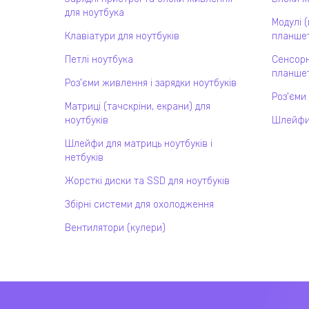
для ноутбука
Модулі 
Клавіатури для ноутбуків
планшет
Петлі ноутбука
Сенсорн
планшет
Роз'єми живлення і зарядки ноутбуків
Роз'єми
Матриці (тачскріни, екрани) для
ноутбуків
Шлейфи
Шлейфи для матриць ноутбуків і
нетбуків
Жорсткі диски та SSD для ноутбуків
Збірні системи для охолодження
Вентилятори (кулери)