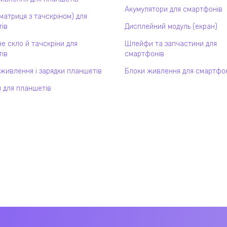
Акумулятори для смартфонів
(матриця з тачскріном) для
ів
Дисплейний модуль (екран)
е скло й тачскріни для
Шлейфи та запчастини для
ів
смартфонів
 живлення і зарядки планшетів
Блоки живлення для смартфо
 для планшетів