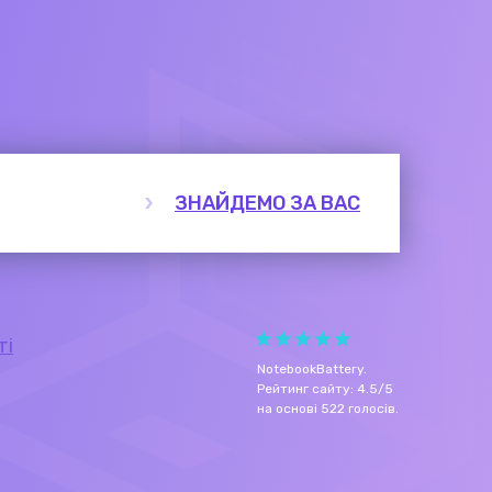
ЗНАЙДЕМО ЗА ВАС
ті
NotebookBattery
.
Рейтинг сайту:
4.5
/
5
на основі
522
голосів.