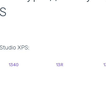
S
ентилятори
кулери)
Studio XPS:
1340
13R
1