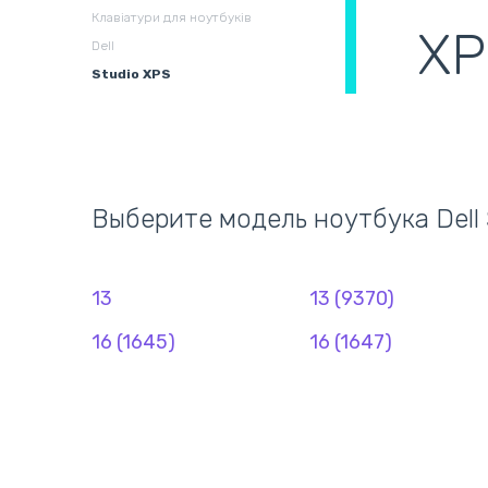
Клавіатури для ноутбуків
XP
Збірні системи для
В
Dell
охолодження
(
Studio XPS
Выберите модель ноутбука Dell 
13
13 (9370)
16 (1645)
16 (1647)