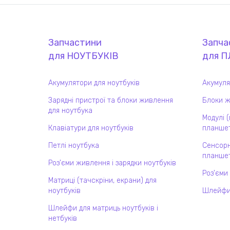
Запчастини
Запча
для
НОУТБУК
ІВ
для
П
Акумулятори для ноутбуків
Акумуля
Зарядні пристрої та блоки живлення
Блоки ж
для ноутбука
Модулі 
Клавіатури для ноутбуків
планшет
Петлі ноутбука
Сенсорн
планшет
Роз'єми живлення і зарядки ноутбуків
Роз'єми
Матриці (тачскріни, екрани) для
ноутбуків
Шлейфи
Шлейфи для матриць ноутбуків і
нетбуків