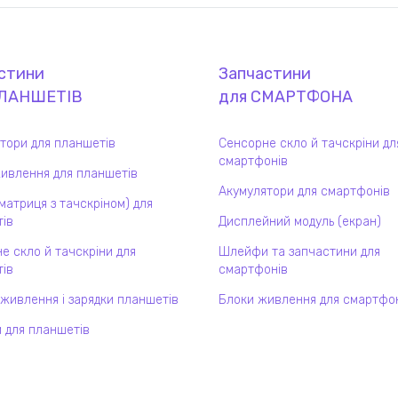
стини
Запчастини
ЛАНШЕТ
ІВ
для
СМАРТФОН
А
тори для планшетів
Сенсорне скло й тачскріни дл
смартфонів
ивлення для планшетів
Акумулятори для смартфонів
(матриця з тачскріном) для
ів
Дисплейний модуль (екран)
е скло й тачскріни для
Шлейфи та запчастини для
ів
смартфонів
 живлення і зарядки планшетів
Блоки живлення для смартфо
 для планшетів