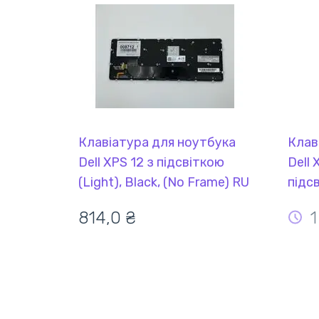
Клавіатура для ноутбука
Клав
Dell XPS 12 з підсвіткою
Dell 
(Light), Black, (No Frame) RU
підсв
(No 
814,0 ₴
1