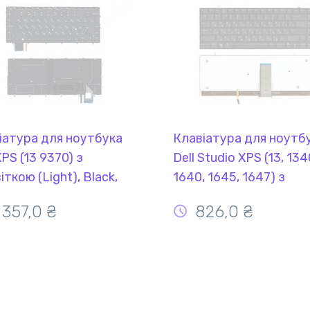
іатура для ноутбука
Клавіатура для ноутб
XPS (13 9370) з
Dell Studio XPS (13, 1340
іткою (Light), Black,
1640, 1645, 1647) з
Frame), RU
підсвіткою (Light) Blac
 357,0 ₴
826,0 ₴