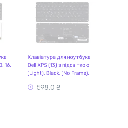
ука
Клавіатура для ноутбука
, 16,
Dell XPS (13) з підсвіткою
(Light), Black, (No Frame),
k, RU
RU
598,0 ₴