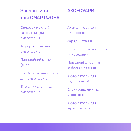
Запчастини
АКСЕСУАРИ
для
СМАРТФОН
А
Сенсорне скло й
Акумулятори для
тачскріни для
пилососів
смартфонів
Зарядні станції
Акумулятори для
Електронні компоненти
смартфонів
(мікросхеми)
Дисплейний модуль
Мережеві шнури та
(екран)
кабелі живлення
Шлейфи та запчастини
Акумулятори для
для смартфонів
радіостанцій
Блоки живлення для
Блоки живлення для
смартфонів
моніторів
Акумулятори для
шурупокрутів