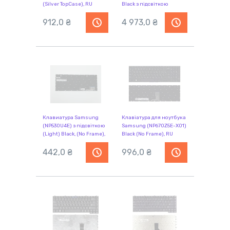
(Silver TopCase), RU
Black з підсвіткою
(Light), (Black TopCase),
912,0 ₴
RU
4 973,0 ₴
Клавиатура Samsung
Клавіатура для ноутбука
(NP530U4E) з підсвіткою
Samsung (NP670Z5E-X01)
(Light) Black, (No Frame),
Black (No Frame), RU
RU
442,0 ₴
996,0 ₴