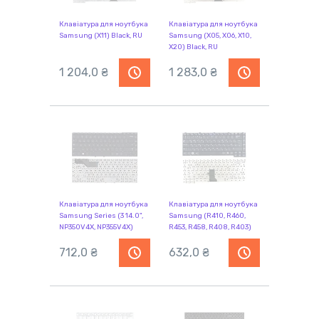
Клавіатура для ноутбука
Клавіатура для ноутбука
Samsung (X11) Black, RU
Samsung (X05, X06, X10,
X20) Black, RU
1 204,0 ₴
1 283,0 ₴
Клавіатура для ноутбука
Клавіатура для ноутбука
Samsung Series (3 14.0",
Samsung (R410, R460,
NP350V4X, NP355V4X)
R453, R458, R408, R403)
Black, (No Frame), RU
Black, RU
712,0 ₴
632,0 ₴