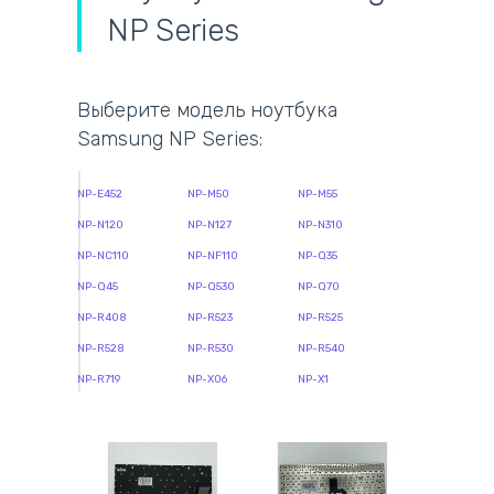
NP Series
Выберите модель ноутбука
Samsung NP Series:
NP-E452
NP-M50
NP-M55
NP-N120
NP-N127
NP-N310
NP-NC110
NP-NF110
NP-Q35
NP-Q45
NP-Q530
NP-Q70
NP-R408
NP-R523
NP-R525
NP-R528
NP-R530
NP-R540
NP-R719
NP-X06
NP-X1
NP-X11
NP-X22
NP270B5E
NP270E5G ATIV
NP300
NP305
Book 2
NP350
NP355
NP365