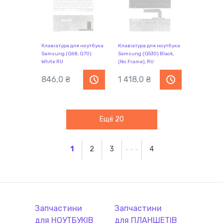
Клавіатура для ноутбука
Клавіатура для ноутбука
Samsung (Q68, Q70)
Samsung (Q530) Black,
White RU
(No Frame), RU
846,0 ₴
1 418,0 ₴
Ещё
20
1
2
3
4
Запчастини
Запчастини
для
НОУТБУК
ІВ
для
ПЛАНШЕТ
ІВ