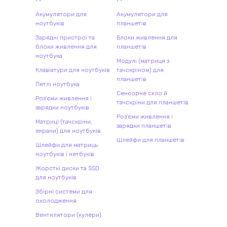
Акумулятори для
Акумулятори для
ноутбуків
планшетів
Зарядні пристрої та
Блоки живлення для
блоки живлення для
планшетів
ноутбука
Модулі (матриця з
Клавіатури для ноутбуків
тачскріном) для
планшетів
Петлі ноутбука
Сенсорне скло й
Роз'єми живлення і
тачскріни для планшетів
зарядки ноутбуків
Роз'єми живлення і
Матриці (тачскріни,
зарядки планшетів
екрани) для ноутбуків
Шлейфи для планшетів
Шлейфи для матриць
ноутбуків і нетбуків
Жорсткі диски та SSD
для ноутбуків
Збірні системи для
охолодження
Вентилятори (кулери)