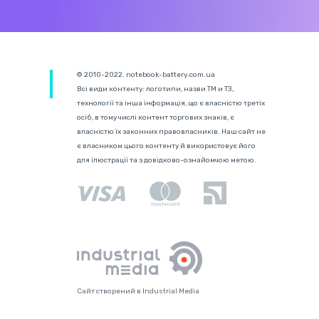
© 2010-2022. notebook-battery.com.ua
Всі види контенту: логотипи, назви ТМ и ТЗ,
технології та інша інформація, що є власністю третіх
осіб, в тому числі контент торгових знаків, є
власністю їх законних правовласників. Наш сайт не
є власником цього контенту й використовує його
для ілюстрації та з довідково-ознайомчою метою.
Сайт створений в Industrial Media