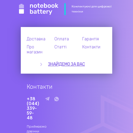
Комлектуючі для цифрової
техніки
Доставка
Оплата
Гарантія
Про
Статті
Контакти
магазин
ЗНАЙДЕМО ЗА ВАС
Контакти
+38
(044)
339-
59-
48
Приймаємо
дзвінки