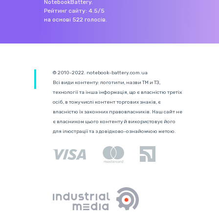
NotebookBattery
.
Рейтинг сайту:
4.5
/
5
на основі
522
голосів.
© 2010-2022. notebook-battery.com.ua
Всі види контенту: логотипи, назви ТМ и ТЗ,
технології та інша інформація, що є власністю третіх
осіб, в тому числі контент торгових знаків, є
власністю їх законних правовласників. Наш сайт не
є власником цього контенту й використовує його
для ілюстрації та з довідково-ознайомчою метою.