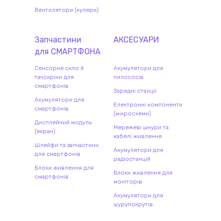
Вентилятори (кулери)
Запчастини
АКСЕСУАРИ
для
СМАРТФОН
А
Сенсорне скло й
Акумулятори для
тачскріни для
пилососів
смартфонів
Зарядні станції
Акумулятори для
Електронні компоненти
смартфонів
(мікросхеми)
Дисплейний модуль
Мережеві шнури та
(екран)
кабелі живлення
Шлейфи та запчастини
Акумулятори для
для смартфонів
радіостанцій
Блоки живлення для
Блоки живлення для
смартфонів
моніторів
Акумулятори для
шурупокрутів