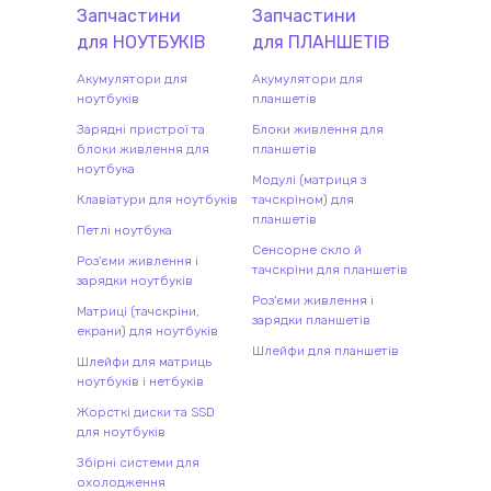
Запчастини
Запчастини
для
НОУТБУК
ІВ
для
ПЛАНШЕТ
ІВ
Акумулятори для
Акумулятори для
ноутбуків
планшетів
Зарядні пристрої та
Блоки живлення для
блоки живлення для
планшетів
ноутбука
Модулі (матриця з
Клавіатури для ноутбуків
тачскріном) для
планшетів
Петлі ноутбука
Сенсорне скло й
Роз'єми живлення і
тачскріни для планшетів
зарядки ноутбуків
Роз'єми живлення і
Матриці (тачскріни,
зарядки планшетів
екрани) для ноутбуків
Шлейфи для планшетів
Шлейфи для матриць
ноутбуків і нетбуків
Жорсткі диски та SSD
для ноутбуків
Збірні системи для
охолодження