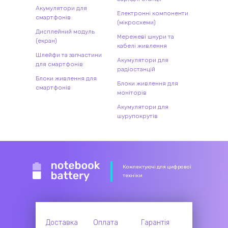
Акумулятори для
Електронні компоненти
смартфонів
(мікросхеми)
Дисплейний модуль
Мережеві шнури та
(екран)
кабелі живлення
Шлейфи та запчастини
Акумулятори для
для смартфонів
радіостанцій
Блоки живлення для
Блоки живлення для
смартфонів
моніторів
Акумулятори для
шурупокрутів
Комлектуючі для цифрової
техніки
Доставка
Оплата
Гарантія