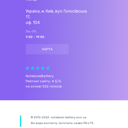
Україна, м. Київ, вул. Голосіївська
17,
оф. 104
Пн.-Пт.
9:00 - 19:00
КАРТА
NotebookBattery
.
Рейтинг сайту:
4.5
/
5
на основі
522
голосів.
© 2010-2022. notebook-battery.com.ua
Всі види контенту: логотипи, назви ТМ и ТЗ,