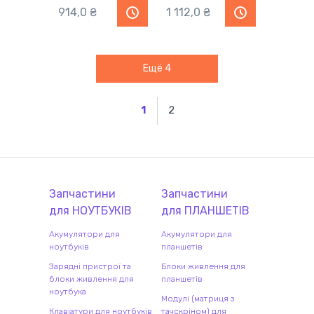
914,0 ₴
1 112,0 ₴
Ещё
4
1
2
Запчастини
Запчастини
для
НОУТБУК
ІВ
для
ПЛАНШЕТ
ІВ
Акумулятори для
Акумулятори для
ноутбуків
планшетів
Зарядні пристрої та
Блоки живлення для
блоки живлення для
планшетів
ноутбука
Модулі (матриця з
Клавіатури для ноутбуків
тачскріном) для