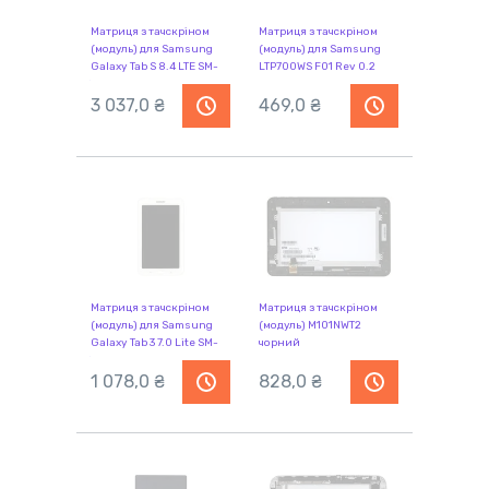
Матриця з тачскріном
Матриця з тачскріном
(модуль) для Samsung
(модуль) для Samsung
Galaxy Tab S 8.4 LTE SM-
LTP700WS F01 Rev 0.2
T705 білий
3 037,0 ₴
469,0 ₴
Матриця з тачскріном
Матриця з тачскріном
(модуль) для Samsung
(модуль) M101NWT2
Galaxy Tab 3 7.0 Lite SM-
чорний
T110 білий
1 078,0 ₴
828,0 ₴