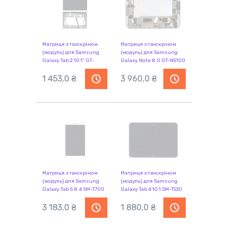
Матриця з тачскріном
Матриця з тачскріном
(модуль) для Samsung
(модуль) для Samsung
Galaxy Tab 2 10.1" GT-
Galaxy Note 8.0 GT-N5100
P5100 чорний із рамкою
білий з рамкою
1 453,0 ₴
3 960,0 ₴
Матриця з тачскріном
Матриця з тачскріном
(модуль) для Samsung
(модуль) для Samsung
Galaxy Tab S 8.4 SM-T700
Galaxy Tab 4 10.1 SM-T530
білий
чорний із рамкою
3 183,0 ₴
1 880,0 ₴