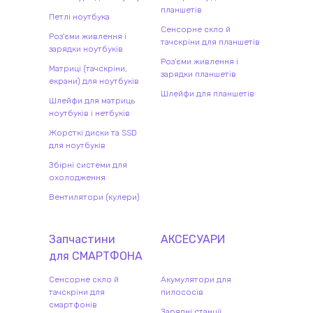
планшетів
Петлі ноутбука
Сенсорне скло й
Роз'єми живлення і
тачскріни для планшетів
зарядки ноутбуків
Роз'єми живлення і
Матриці (тачскріни,
зарядки планшетів
екрани) для ноутбуків
Шлейфи для планшетів
Шлейфи для матриць
ноутбуків і нетбуків
Жорсткі диски та SSD
для ноутбуків
Збірні системи для
охолодження
Вентилятори (кулери)
Запчастини
АКСЕСУАРИ
для
СМАРТФОН
А
Сенсорне скло й
Акумулятори для
тачскріни для
пилососів
смартфонів
Зарядні станції