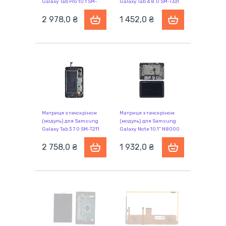
Galaxy Tab Pro 10.1 SM-
Galaxy Tab 4 8.0 SM-T331
T520 чорний
чорний
2 978,0 ₴
1 452,0 ₴
Матриця з тачскріном
Матриця з тачскріном
(модуль) для Samsung
(модуль) для Samsung
Galaxy Tab 3 7.0 SM-T211
Galaxy Note 10.1" N8000
білий з рамкою
чорний із рамкою
2 758,0 ₴
1 932,0 ₴