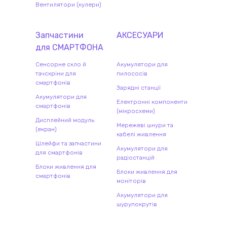
Вентилятори (кулери)
Запчастини
АКСЕСУАРИ
для
СМАРТФОН
А
Сенсорне скло й
Акумулятори для
тачскріни для
пилососів
смартфонів
Зарядні станції
Акумулятори для
Електронні компоненти
смартфонів
(мікросхеми)
Дисплейний модуль
Мережеві шнури та
(екран)
кабелі живлення
Шлейфи та запчастини
Акумулятори для
для смартфонів
радіостанцій
Блоки живлення для
Блоки живлення для
смартфонів
моніторів
Акумулятори для
шурупокрутів