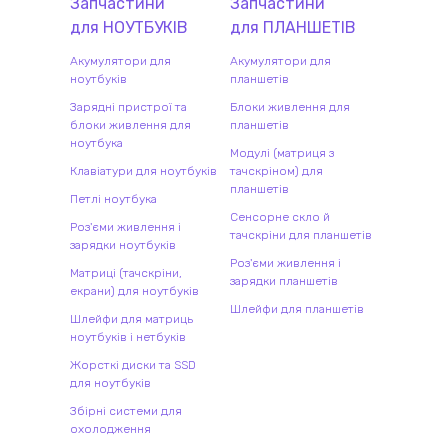
Запчастини
Запчастини
для
НОУТБУК
ІВ
для
ПЛАНШЕТ
ІВ
Акумулятори для
Акумулятори для
ноутбуків
планшетів
Зарядні пристрої та
Блоки живлення для
блоки живлення для
планшетів
ноутбука
Модулі (матриця з
Клавіатури для ноутбуків
тачскріном) для
планшетів
Петлі ноутбука
Сенсорне скло й
Роз'єми живлення і
тачскріни для планшетів
зарядки ноутбуків
Роз'єми живлення і
Матриці (тачскріни,
зарядки планшетів
екрани) для ноутбуків
Шлейфи для планшетів
Шлейфи для матриць
ноутбуків і нетбуків
Жорсткі диски та SSD
для ноутбуків
Збірні системи для
охолодження