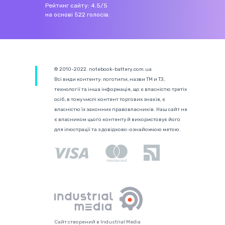
Рейтинг сайту:
4.5
/
5
на основі
522
голосів.
© 2010-2022. notebook-battery.com.ua
Всі види контенту: логотипи, назви ТМ и ТЗ,
технології та інша інформація, що є власністю третіх
осіб, в тому числі контент торгових знаків, є
власністю їх законних правовласників. Наш сайт не
є власником цього контенту й використовує його
для ілюстрації та з довідково-ознайомчою метою.
Сайт створений в Industrial Media