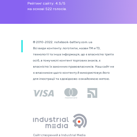
Рейтинг сайту:
4.5
/
5
на основі
522
голосів.
© 2010-2022. notebook-battery.com.ua
Всі види контенту: логотипи, назви ТМ и ТЗ,
технології та інша інформація, що є власністю третіх
осіб, в тому числі контент торгових знаків, є
власністю їх законних правовласників. Наш сайт не
є власником цього контенту й використовує його
для ілюстрації та з довідково-ознайомчою метою.
Сайт створений в Industrial Media