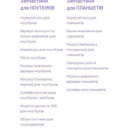
Запчастини
Запчастини
для
НОУТБУК
ІВ
для
ПЛАНШЕТ
ІВ
Акумулятори для
Акумулятори для
ноутбуків
планшетів
Зарядні пристрої та
Блоки живлення для
блоки живлення для
планшетів
ноутбука
Модулі (матриця з
Клавіатури для ноутбуків
тачскріном) для
планшетів
Петлі ноутбука
Сенсорне скло й
Роз'єми живлення і
тачскріни для планшетів
зарядки ноутбуків
Роз'єми живлення і
Матриці (тачскріни,
зарядки планшетів
екрани) для ноутбуків
Шлейфи для планшетів
Шлейфи для матриць
ноутбуків і нетбуків
Жорсткі диски та SSD
для ноутбуків
Збірні системи для
охолодження