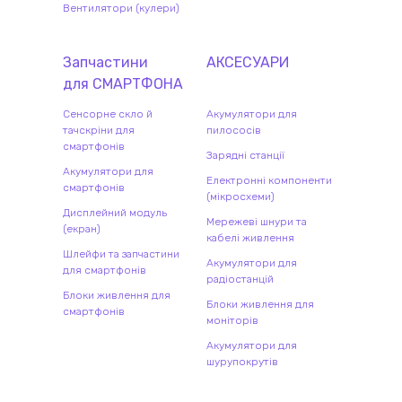
Вентилятори (кулери)
Запчастини
АКСЕСУАРИ
для
СМАРТФОН
А
Сенсорне скло й
Акумулятори для
тачскріни для
пилососів
смартфонів
Зарядні станції
Акумулятори для
Електронні компоненти
смартфонів
(мікросхеми)
Дисплейний модуль
Мережеві шнури та
(екран)
кабелі живлення
Шлейфи та запчастини
Акумулятори для
для смартфонів
радіостанцій
Блоки живлення для
Блоки живлення для
смартфонів
моніторів
Акумулятори для
шурупокрутів