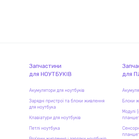
Запчастини
Запча
для
НОУТБУК
ІВ
для
П
Акумулятори для ноутбуків
Акумуля
Зарядні пристрої та блоки живлення
Блоки ж
для ноутбука
Модулі 
Клавіатури для ноутбуків
планшет
Петлі ноутбука
Сенсорн
планшет
Роз'єми живлення і зарядки ноутбуків