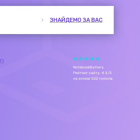
ЗНАЙДЕМО ЗА ВАС
ті
NotebookBattery
.
Рейтинг сайту:
4.5
/
5
на основі
522
голосів.