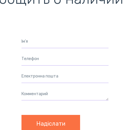
ентилятори
кулери)