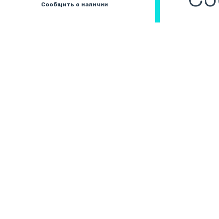
Сообщить о наличии
Збірні системи для
В
охолодження
(