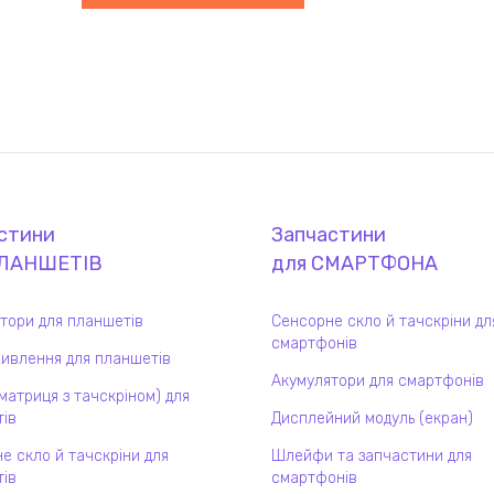
стини
Запчастини
ЛАНШЕТ
ІВ
для
СМАРТФОН
А
тори для планшетів
Сенсорне скло й тачскріни дл
смартфонів
ивлення для планшетів
Акумулятори для смартфонів
(матриця з тачскріном) для
ів
Дисплейний модуль (екран)
е скло й тачскріни для
Шлейфи та запчастини для
ів
смартфонів