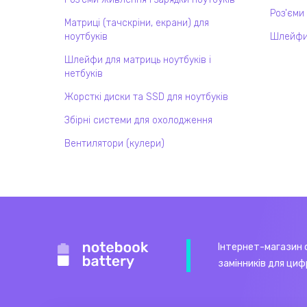
Роз'єми
Матриці (тачскріни, екрани) для
ноутбуків
Шлейфи
Шлейфи для матриць ноутбуків і
нетбуків
Жорсткі диски та SSD для ноутбуків
Збірні системи для охолодження
Вентилятори (кулери)
Інтернет-магазин 
замінників для циф