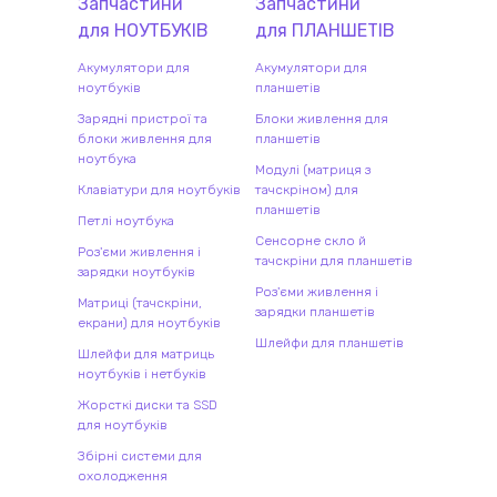
Запчастини
Запчастини
для
НОУТБУК
ІВ
для
ПЛАНШЕТ
ІВ
Акумулятори для
Акумулятори для
ноутбуків
планшетів
Зарядні пристрої та
Блоки живлення для
блоки живлення для
планшетів
ноутбука
Модулі (матриця з
Клавіатури для ноутбуків
тачскріном) для
планшетів
Петлі ноутбука
Сенсорне скло й
Роз'єми живлення і
тачскріни для планшетів
зарядки ноутбуків
Роз'єми живлення і
Матриці (тачскріни,
зарядки планшетів
екрани) для ноутбуків
Шлейфи для планшетів
Шлейфи для матриць
ноутбуків і нетбуків
Жорсткі диски та SSD
для ноутбуків
Збірні системи для
охолодження