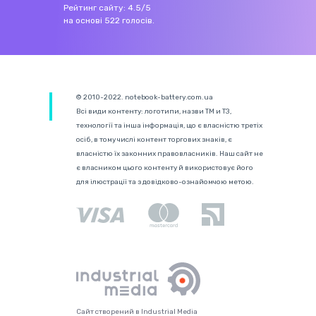
Рейтинг сайту:
4.5
/
5
на основі
522
голосів.
© 2010-2022. notebook-battery.com.ua
Всі види контенту: логотипи, назви ТМ и ТЗ,
технології та інша інформація, що є власністю третіх
осіб, в тому числі контент торгових знаків, є
власністю їх законних правовласників. Наш сайт не
є власником цього контенту й використовує його
для ілюстрації та з довідково-ознайомчою метою.
Сайт створений в Industrial Media