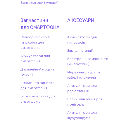
Вентилятори (кулери)
Запчастини
АКСЕСУАРИ
для
СМАРТФОН
А
Сенсорне скло й
Акумулятори для
тачскріни для
пилососів
смартфонів
Зарядні станції
Акумулятори для
Електронні компоненти
смартфонів
(мікросхеми)
Дисплейний модуль
Мережеві шнури та
(екран)
кабелі живлення
Шлейфи та запчастини
Акумулятори для
для смартфонів
радіостанцій
Блоки живлення для
Блоки живлення для
смартфонів
моніторів
Акумулятори для
шурупокрутів