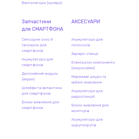
Вентилятори (кулери)
Запчастини
АКСЕСУАРИ
для
СМАРТФОН
А
Сенсорне скло й
Акумулятори для
тачскріни для
пилососів
смартфонів
Зарядні станції
Акумулятори для
Електронні компоненти
смартфонів
(мікросхеми)
Дисплейний модуль
Мережеві шнури та
(екран)
кабелі живлення
Шлейфи та запчастини
Акумулятори для
для смартфонів
радіостанцій
Блоки живлення для
Блоки живлення для
смартфонів
моніторів
Акумулятори для
шурупокрутів