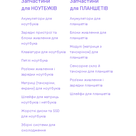
Запчастини
Запчастини
для
НОУТБУК
ІВ
для
ПЛАНШЕТ
ІВ
Акумулятори для
Акумулятори для
ноутбуків
планшетів
Зарядні пристрої та
Блоки живлення для
блоки живлення для
планшетів
ноутбука
Модулі (матриця з
Клавіатури для ноутбуків
тачскріном) для
планшетів
Петлі ноутбука
Сенсорне скло й
Роз'єми живлення і
тачскріни для планшетів
зарядки ноутбуків
Роз'єми живлення і
Матриці (тачскріни,
зарядки планшетів
екрани) для ноутбуків
Шлейфи для планшетів
Шлейфи для матриць
ноутбуків і нетбуків
Жорсткі диски та SSD
для ноутбуків
Збірні системи для
охолодження