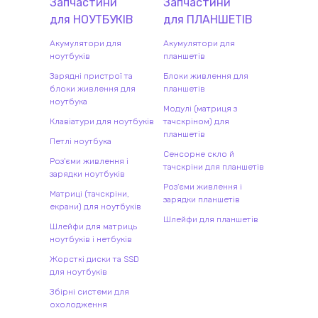
Запчастини
Запчастини
для
НОУТБУК
ІВ
для
ПЛАНШЕТ
ІВ
Акумулятори для
Акумулятори для
ноутбуків
планшетів
Зарядні пристрої та
Блоки живлення для
блоки живлення для
планшетів
ноутбука
Модулі (матриця з
Клавіатури для ноутбуків
тачскріном) для
планшетів
Петлі ноутбука
Сенсорне скло й
Роз'єми живлення і
тачскріни для планшетів
зарядки ноутбуків
Роз'єми живлення і
Матриці (тачскріни,
зарядки планшетів
екрани) для ноутбуків
Шлейфи для планшетів
Шлейфи для матриць
ноутбуків і нетбуків
Жорсткі диски та SSD
для ноутбуків
Збірні системи для
охолодження