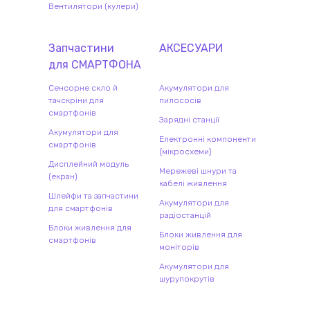
Вентилятори (кулери)
Запчастини
АКСЕСУАРИ
для
СМАРТФОН
А
Сенсорне скло й
Акумулятори для
тачскріни для
пилососів
смартфонів
Зарядні станції
Акумулятори для
Електронні компоненти
смартфонів
(мікросхеми)
Дисплейний модуль
Мережеві шнури та
(екран)
кабелі живлення
Шлейфи та запчастини
Акумулятори для
для смартфонів
радіостанцій
Блоки живлення для
Блоки живлення для
смартфонів
моніторів
Акумулятори для
шурупокрутів