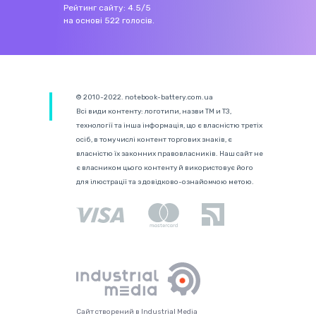
Рейтинг сайту:
4.5
/
5
на основі
522
голосів.
© 2010-2022. notebook-battery.com.ua
Всі види контенту: логотипи, назви ТМ и ТЗ,
технології та інша інформація, що є власністю третіх
осіб, в тому числі контент торгових знаків, є
власністю їх законних правовласників. Наш сайт не
є власником цього контенту й використовує його
для ілюстрації та з довідково-ознайомчою метою.
Сайт створений в Industrial Media