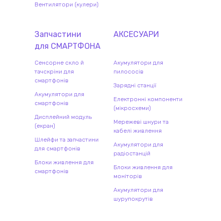
Вентилятори (кулери)
Запчастини
АКСЕСУАРИ
для
СМАРТФОН
А
Сенсорне скло й
Акумулятори для
тачскріни для
пилососів
смартфонів
Зарядні станції
Акумулятори для
Електронні компоненти
смартфонів
(мікросхеми)
Дисплейний модуль
Мережеві шнури та
(екран)
кабелі живлення
Шлейфи та запчастини
Акумулятори для
для смартфонів
радіостанцій
Блоки живлення для
Блоки живлення для
смартфонів
моніторів
Акумулятори для
шурупокрутів