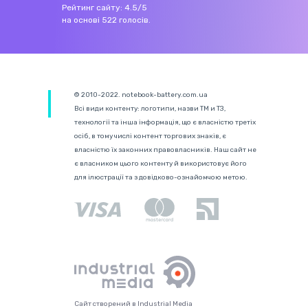
Рейтинг сайту:
4.5
/
5
на основі
522
голосів.
© 2010-2022. notebook-battery.com.ua
Всі види контенту: логотипи, назви ТМ и ТЗ,
технології та інша інформація, що є власністю третіх
осіб, в тому числі контент торгових знаків, є
власністю їх законних правовласників. Наш сайт не
є власником цього контенту й використовує його
для ілюстрації та з довідково-ознайомчою метою.
Сайт створений в Industrial Media