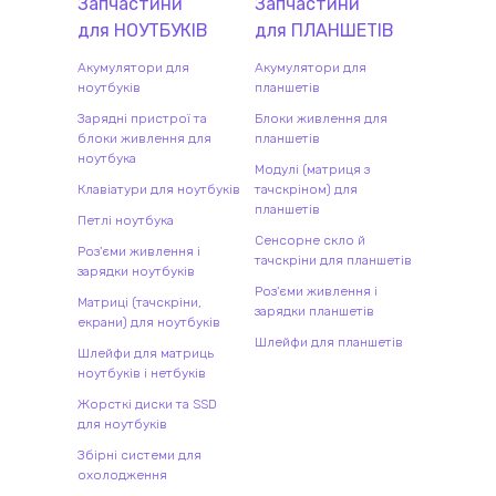
Запчастини
Запчастини
для
НОУТБУК
ІВ
для
ПЛАНШЕТ
ІВ
Акумулятори для
Акумулятори для
ноутбуків
планшетів
Зарядні пристрої та
Блоки живлення для
блоки живлення для
планшетів
ноутбука
Модулі (матриця з
Клавіатури для ноутбуків
тачскріном) для
планшетів
Петлі ноутбука
Сенсорне скло й
Роз'єми живлення і
тачскріни для планшетів
зарядки ноутбуків
Роз'єми живлення і
Матриці (тачскріни,
зарядки планшетів
екрани) для ноутбуків
Шлейфи для планшетів
Шлейфи для матриць
ноутбуків і нетбуків
Жорсткі диски та SSD
для ноутбуків
Збірні системи для
охолодження