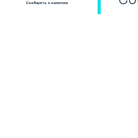
Сообщить о наличии
Збірні системи для
В
охолодження
(