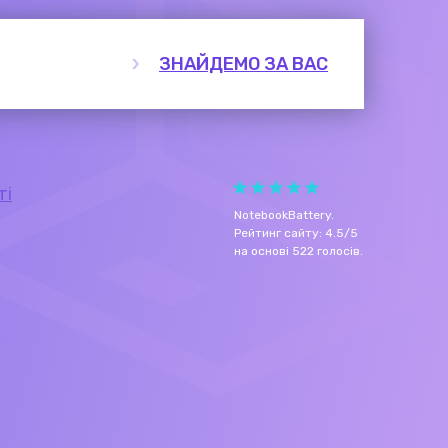
ЗНАЙДЕМО ЗА ВАС
ті
NotebookBattery
.
Рейтинг сайту:
4.5
/
5
на основі
522
голосів.