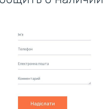
ентилятори
кулери)