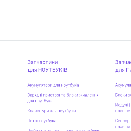
Запчастини
Запча
для
НОУТБУК
ІВ
для
П
Акумулятори для ноутбуків
Акумуля
Зарядні пристрої та блоки живлення
Блоки ж
для ноутбука
Модулі 
Клавіатури для ноутбуків
планшет
Петлі ноутбука
Сенсорн
планшет
Роз'єми живлення і зарядки ноутбуків