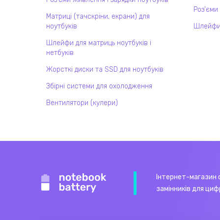
Роз'єми
Матриці (тачскріни, екрани) для
ноутбуків
Шлейфи
Шлейфи для матриць ноутбуків і
нетбуків
Жорсткі диски та SSD для ноутбуків
Збірні системи для охолодження
Вентилятори (кулери)
Інтернет-магазин 
замінників для циф