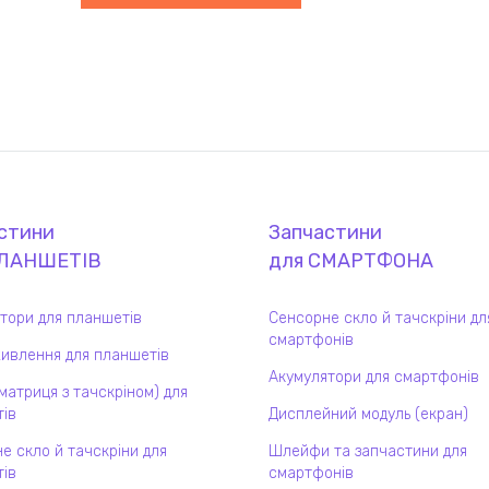
стини
Запчастини
ЛАНШЕТ
ІВ
для
СМАРТФОН
А
тори для планшетів
Сенсорне скло й тачскріни дл
смартфонів
ивлення для планшетів
Акумулятори для смартфонів
(матриця з тачскріном) для
ів
Дисплейний модуль (екран)
е скло й тачскріни для
Шлейфи та запчастини для
ів
смартфонів