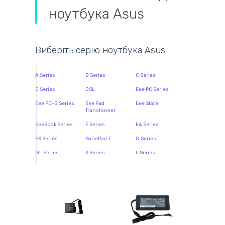
ноутбука Asus
Виберіть серію ноутбука Asus:
A Series
B Series
C Series
D Series
DSL
Eee PC Series
Eee PC-B Series
Eee Pad
Eee Slate
Transformer
EeeBook Series
F Series
FA Series
FX Series
FonePad 7
G Series
GL Series
K Series
L Series
LS Series
M Series
MeMO Pad
N Series
NX Series
P Series
Pro Advanced
Pro Essential PU
Pro Essential
Series
Series
Series
Pro Series
Q Series
R Series