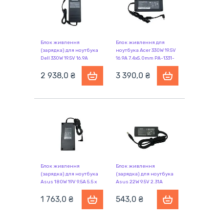
Блок живлення
Блок живлення для
(зарядка) для ноутбука
ноутбука Acer 330W 19.5V
Dell 330W 19.5V 16.9A
16.9A 7.4x5.0mm PA-1331-
7.4x5.0mm 0Y90RR OEM
91 OEM
2 938,0 ₴
3 390,0 ₴
Блок живлення
Блок живлення
(зарядка) для ноутбука
(зарядка) для ноутбука
Asus 180W 19V 9.5A 5.5 x
Asus 22W 9.5V 2.31A
2.5mm 04-266005910 OEM
4.8x1.7mm AS2315BH OEM
1 763,0 ₴
543,0 ₴