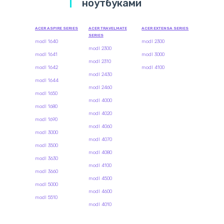
ноутбуками
ACER ASPIRE SERIES
ACER TRAVELMATE
ACER EXTENSA SERIES
SERIES
modl 1640
modl 2300
modl 2300
modl 1641
modl 3000
modl 2310
modl 1642
modl 4100
modl 2430
modl 1644
modl 2460
modl 1650
modl 4000
modl 1680
modl 4020
modl 1690
modl 4060
modl 3000
modl 4070
modl 3500
modl 4080
modl 3630
modl 4100
modl 3660
modl 4500
modl 5000
modl 4600
modl 5510
modl 4010