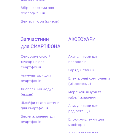
Збірні системи для
охолодження
Вентилятори (кулери)
Запчастини
АКСЕСУАРИ
для
СМАРТФОН
А
Сенсорне скло й
Акумулятори для
тачскріни для
пилососів
смартфонів
Зарядні станції
Акумулятори для
Електронні компоненти
смартфонів
(мікросхеми)
Дисплейний модуль
Мережеві шнури та
(екран)
кабелі живлення
Шлейфи та запчастини
Акумулятори для
для смартфонів
радіостанцій
Блоки живлення для
Блоки живлення для
смартфонів
моніторів