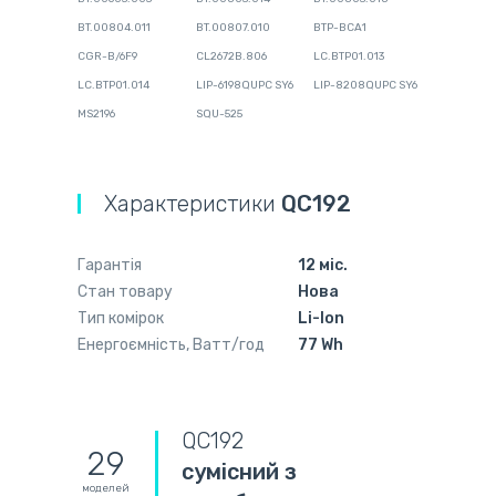
BT.00804.011
BT.00807.010
BTP-BCA1
CGR-B/6F9
CL2672B.806
LC.BTP01.013
LC.BTP01.014
LIP-6198QUPC SY6
LIP-8208QUPC SY6
MS2196
SQU-525
Характеристики
QC192
Гарантія
12 міс.
Стан товару
Нова
Тип комірок
Li-Ion
Енергоємність, Ватт/год
77 Wh
QC192
29
сумісний з
моделей