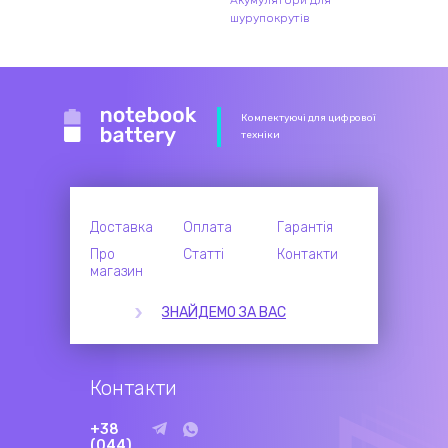
Акумулятори для
шурупокрутів
Комлектуючі для цифрової
техніки
Доставка
Оплата
Гарантія
Про
Статті
Контакти
магазин
ЗНАЙДЕМО ЗА ВАС
Контакти
+38
(044)