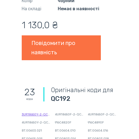
Колір
чорний
На складі
Немає в наявності
1 130,0 ₴
Повідомити про
наявність
Оригінальні коди для
23
QC192
кода
3UR18650Y-2-QC236
4UR18650F-2-QC140
4UR18650F-2-QC218
4UR18650Y-2-QC234
916C4820F
916C4890F
BT.00603.021
BT.00604.010
BT.00604.016
BT.00605.005
BT.00803.014
BT.00803.018