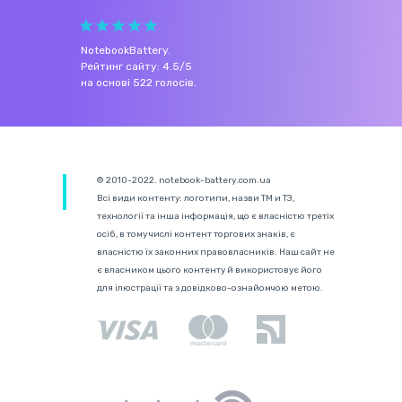
NotebookBattery
.
Рейтинг сайту:
4.5
/
5
на основі
522
голосів.
© 2010-2022. notebook-battery.com.ua
Всі види контенту: логотипи, назви ТМ и ТЗ,
технології та інша інформація, що є власністю третіх
осіб, в тому числі контент торгових знаків, є
власністю їх законних правовласників. Наш сайт не
є власником цього контенту й використовує його
для ілюстрації та з довідково-ознайомчою метою.