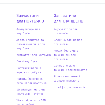
Запчастини
Запчастини
для
НОУТБУК
ІВ
для
ПЛАНШЕТ
ІВ
Акумулятори для
Акумулятори для
ноутбуків
планшетів
Зарядні пристрої та
Блоки живлення для
блоки живлення для
планшетів
ноутбука
Модулі (матриця з
Клавіатури для ноутбуків
тачскріном) для
планшетів
Петлі ноутбука
Сенсорне скло й
Роз'єми живлення і
тачскріни для планшетів
зарядки ноутбуків
Роз'єми живлення і
Матриці (тачскріни,
зарядки планшетів
екрани) для ноутбуків
Шлейфи для планшетів
Шлейфи для матриць
ноутбуків і нетбуків
Жорсткі диски та SSD
для ноутбуків