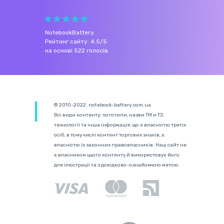
NotebookBattery
.
Рейтинг сайту:
4.5
/
5
на основі
522
голосів.
© 2010-2022. notebook-battery.com.ua
Всі види контенту: логотипи, назви ТМ и ТЗ,
технології та інша інформація, що є власністю третіх
осіб, в тому числі контент торгових знаків, є
власністю їх законних правовласників. Наш сайт не
є власником цього контенту й використовує його
для ілюстрації та з довідково-ознайомчою метою.