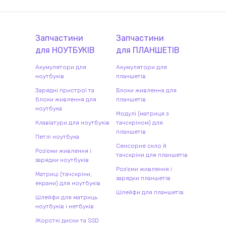
Запчастини
Запчастини
для
НОУТБУК
ІВ
для
ПЛАНШЕТ
ІВ
Акумулятори для
Акумулятори для
ноутбуків
планшетів
Зарядні пристрої та
Блоки живлення для
блоки живлення для
планшетів
ноутбука
Модулі (матриця з
Клавіатури для ноутбуків
тачскріном) для
планшетів
Петлі ноутбука
Сенсорне скло й
Роз'єми живлення і
тачскріни для планшетів
зарядки ноутбуків
Роз'єми живлення і
Матриці (тачскріни,
зарядки планшетів
екрани) для ноутбуків
Шлейфи для планшетів
Шлейфи для матриць
ноутбуків і нетбуків
Жорсткі диски та SSD