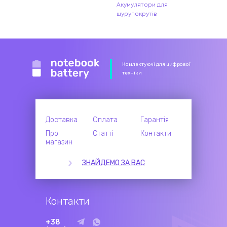
Акумулятори для
шурупокрутів
Комлектуючі для цифрової
техніки
Доставка
Оплата
Гарантія
Про
Статті
Контакти
магазин
ЗНАЙДЕМО ЗА ВАС
Контакти
+38