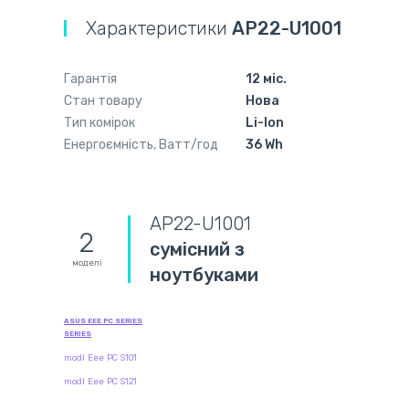
Характеристики
AP22-U1001
Гарантія
12 міс.
Стан товару
Нова
Тип комірок
Li-Ion
Енергоємність, Ватт/год
36 Wh
AP22-U1001
2
сумісний з
моделі
ноутбуками
ASUS EEE PC SERIES
SERIES
modl Eee PC S101
modl Eee PC S121