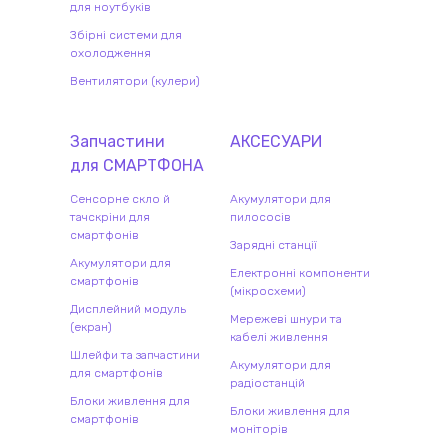
для ноутбуків
Збірні системи для
охолодження
Вентилятори (кулери)
Запчастини
АКСЕСУАРИ
для
СМАРТФОН
А
Сенсорне скло й
Акумулятори для
тачскріни для
пилососів
смартфонів
Зарядні станції
Акумулятори для
Електронні компоненти
смартфонів
(мікросхеми)
Дисплейний модуль
Мережеві шнури та
(екран)
кабелі живлення
Шлейфи та запчастини
Акумулятори для
для смартфонів
радіостанцій
Блоки живлення для
Блоки живлення для
смартфонів
моніторів