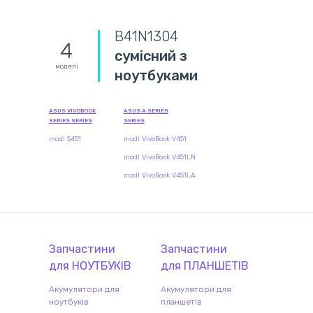
B41N1304
4
сумісний з
моделі
ноутбуками
ASUS VIVOBOOK
ASUS A SERIES
SERIES SERIES
SERIES
modl S451
modl VivoBook V451
modl VivoBook V451LN
modl VivoBook V451LA
Запчастини
Запчастини
для
НОУТБУК
ІВ
для
ПЛАНШЕТ
ІВ
Акумулятори для
Акумулятори для
ноутбуків
планшетів