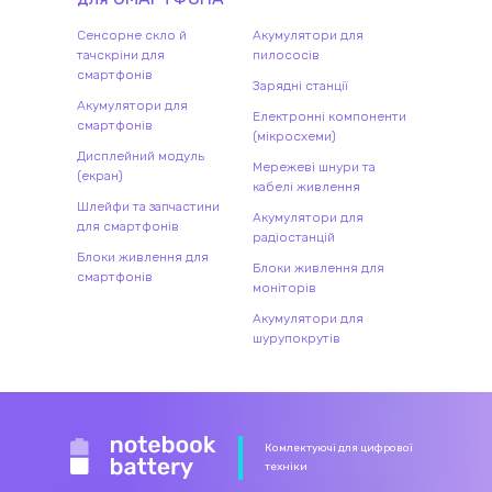
Сенсорне скло й
Акумулятори для
тачскріни для
пилососів
смартфонів
Зарядні станції
Акумулятори для
Електронні компоненти
смартфонів
(мікросхеми)
Дисплейний модуль
Мережеві шнури та
(екран)
кабелі живлення
Шлейфи та запчастини
Акумулятори для
для смартфонів
радіостанцій
Блоки живлення для
Блоки живлення для
смартфонів
моніторів
Акумулятори для
шурупокрутів
Комлектуючі для цифрової
техніки