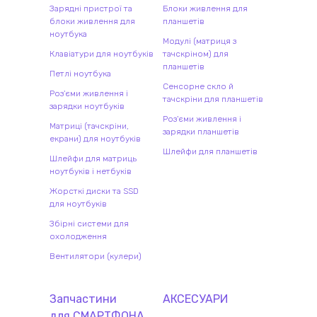
Зарядні пристрої та
Блоки живлення для
блоки живлення для
планшетів
ноутбука
Модулі (матриця з
Клавіатури для ноутбуків
тачскріном) для
планшетів
Петлі ноутбука
Сенсорне скло й
Роз'єми живлення і
тачскріни для планшетів
зарядки ноутбуків
Роз'єми живлення і
Матриці (тачскріни,
зарядки планшетів
екрани) для ноутбуків
Шлейфи для планшетів
Шлейфи для матриць
ноутбуків і нетбуків
Жорсткі диски та SSD
для ноутбуків
Збірні системи для
охолодження
Вентилятори (кулери)
Запчастини
АКСЕСУАРИ
для
СМАРТФОН
А