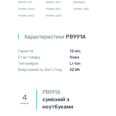
381373-001
383510-001
EN044AV
HSTNN-C02C
HSTNN-IB12
HSTNN-LB12
HSTNN-OB27
HSTNN-UB12
Характеристики
PB991A
Гарантія
12 міс.
Стан товару
Нова
Тип комірок
Li-Ion
Енергоємність, Ватт/год
52 Wh
PB991A
4
сумісний з
моделі
ноутбуками