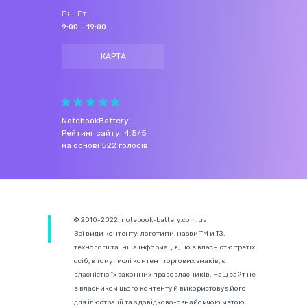
Пн.-Пт.
9:00 - 19:00
КАРТА
NotebookBattery
.
Рейтинг сайту:
4.5
/
5
на основі
522
голосів.
© 2010-2022. notebook-battery.com.ua
Всі види контенту: логотипи, назви ТМ и ТЗ,
технології та інша інформація, що є власністю третіх
осіб, в тому числі контент торгових знаків, є
власністю їх законних правовласників. Наш сайт не
є власником цього контенту й використовує його
для ілюстрації та з довідково-ознайомчою метою.