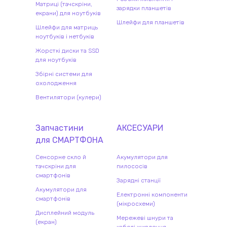
Матриці (тачскріни,
зарядки планшетів
екрани) для ноутбуків
Шлейфи для планшетів
Шлейфи для матриць
ноутбуків і нетбуків
Жорсткі диски та SSD
для ноутбуків
Збірні системи для
охолодження
Вентилятори (кулери)
Запчастини
АКСЕСУАРИ
для
СМАРТФОН
А
Сенсорне скло й
Акумулятори для
тачскріни для
пилососів
смартфонів
Зарядні станції
Акумулятори для
Електронні компоненти
смартфонів
(мікросхеми)
Дисплейний модуль
Мережеві шнури та
(екран)
кабелі живлення