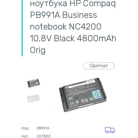
ноутбука HP Compaq
PB991A Business
notebook NC4200
10.8V Black 4800mAh
Orig
Оригінал
самовивіз
адресна доставка кур'єром
готівковий розрахунок
самовивіз із нової пошти
безготівковий розрахунок
оплата карткою
на всі батареї 12 міс
оплата при отриманні
на оригінальні блоки живлення 12
Код:
PB991A
міс.
Арт:
007802