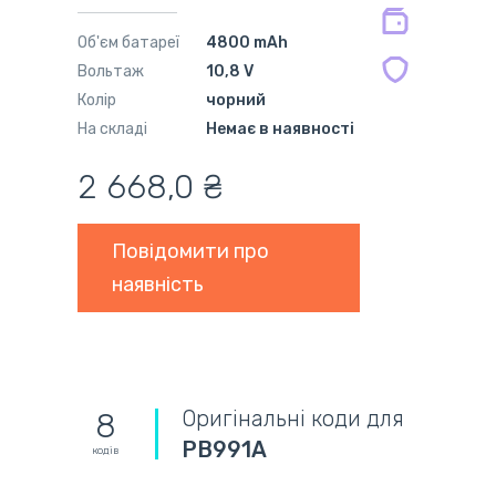
на сумісні блоки живлення 12 міс.
Об'єм батареї
4800 mAh
Вольтаж
10,8 V
Колір
чорний
На складі
Немає в наявності
2 668,0 ₴
Повідомити про
наявність
Оригінальні коди для
8
PB991A
кодів