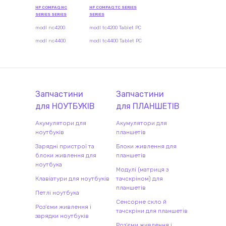
HP COMPAQ NC
HP COMPAQ TC SERIES
SERIES SERIES
SERIES
modl nc4200
modl tc4200 Tablet PC
modl nc4400
modl tc4400 Tablet PC
Запчастини
Запчастини
для
НОУТБУК
ІВ
для
ПЛАНШЕТ
ІВ
Акумулятори для
Акумулятори для
ноутбуків
планшетів
Зарядні пристрої та
Блоки живлення для
блоки живлення для
планшетів
ноутбука
Модулі (матриця з
Клавіатури для ноутбуків
тачскріном) для
планшетів
Петлі ноутбука
Сенсорне скло й
Роз'єми живлення і
тачскріни для планшетів
зарядки ноутбуків
Роз'єми живлення і