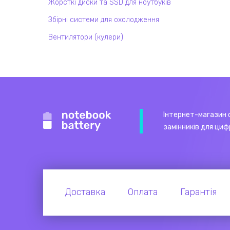
Жорсткі диски та SSD для ноутбуків
Збірні системи для охолодження
Вентилятори (кулери)
Інтернет-магазин 
замінників для циф
Доставка
Оплата
Гарантія