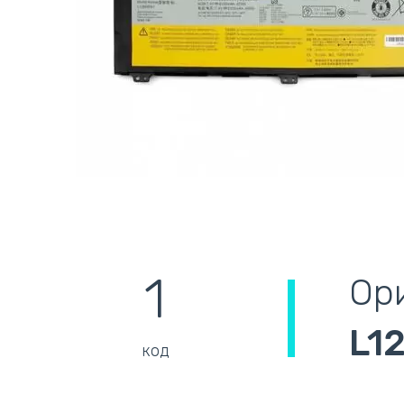
1
Ори
L1
код