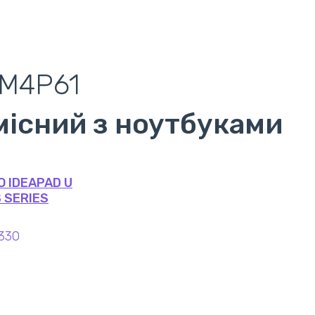
2M4P61
місний з ноутбуками
O IDEAPAD U
 SERIES
330