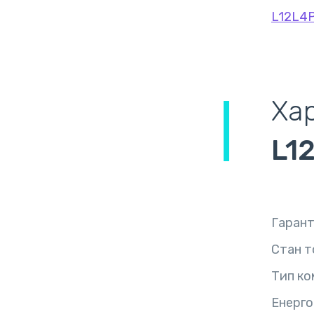
L12L4
Ха
L1
Гарант
Стан т
Тип ко
Енерго