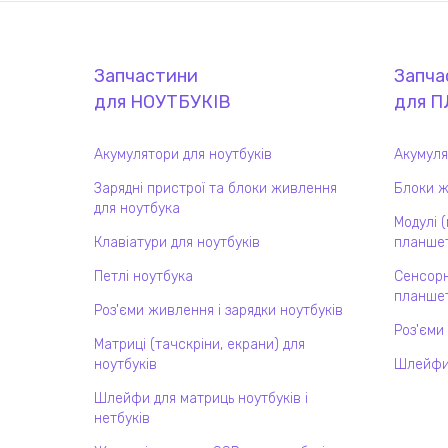
Запчастини
Запча
для
НОУТБУК
ІВ
для
П
Акумулятори для ноутбуків
Акумуля
Зарядні пристрої та блоки живлення
Блоки ж
для ноутбука
Модулі 
Клавіатури для ноутбуків
планшет
Петлі ноутбука
Сенсорн
планшет
Роз'єми живлення і зарядки ноутбуків
Роз'єми
Матриці (тачскріни, екрани) для
ноутбуків
Шлейфи
Шлейфи для матриць ноутбуків і
нетбуків