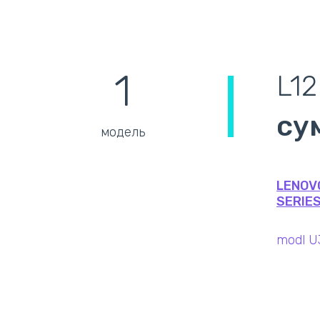
1
L1
су
модель
LENOV
SERIES
modl U