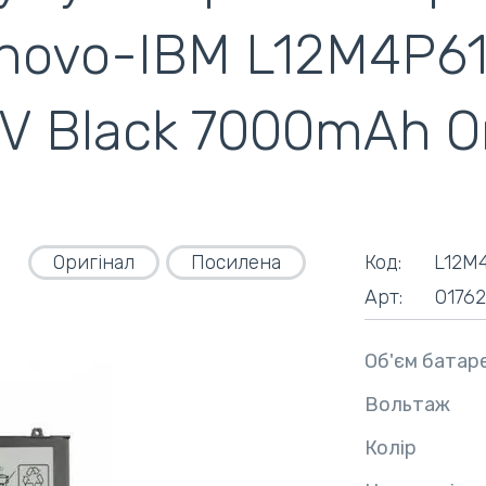
novo-IBM L12M4P61
ентилятори
кулери)
4V Black 7000mAh O
Оригінал
Посилена
Код:
L12M
Арт:
0176
Об'єм батаре
Вольтаж
Колір