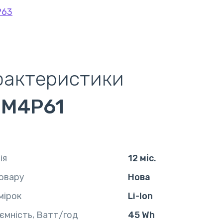
P63
рактеристики
2M4P61
ія
12 міс.
овару
Нова
мірок
Li-Ion
ємність, Ватт/год
45 Wh