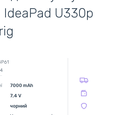
 IdeaPad U330p
rig
самовивіз
адресна доставка кур'єром
готівковий розрахунок
самовивіз із нової пошти
4P61
безготівковий розрахунок
оплата карткою
24
оплата при отриманні
на всі батареї 12 міс
на оригінальні блоки живлення 12 міс.
ї
7000 mAh
на сумісні блоки живлення 12 міс.
7,4 V
чорний