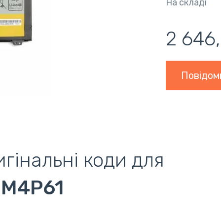
На складі
2 646,
Повідом
гінальні коди для
2M4P61