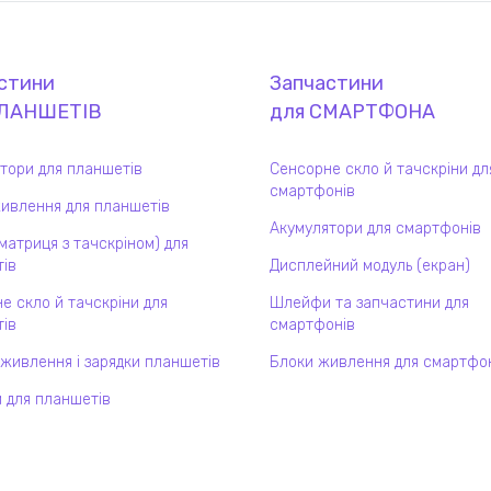
стини
Запчастини
ЛАНШЕТ
ІВ
для
СМАРТФОН
А
тори для планшетів
Сенсорне скло й тачскріни дл
смартфонів
ивлення для планшетів
Акумулятори для смартфонів
(матриця з тачскріном) для
ів
Дисплейний модуль (екран)
е скло й тачскріни для
Шлейфи та запчастини для
ів
смартфонів
 живлення і зарядки планшетів
Блоки живлення для смартфо
 для планшетів