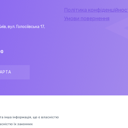
Політика конфіденційнос
Умови повернення
Київ, вул. Голосіївська 17,
00
АРТА
 та інша інформація, що є власністю
ласністю їх законних