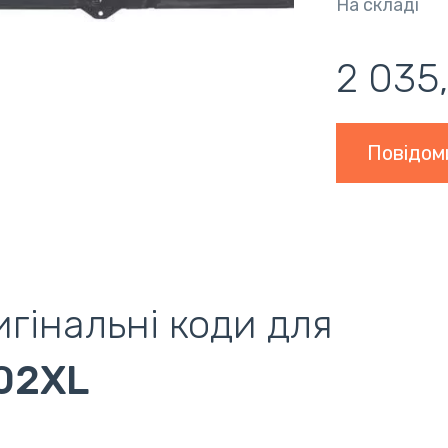
На складі
2 035
Повідом
гінальні коди для
02XL