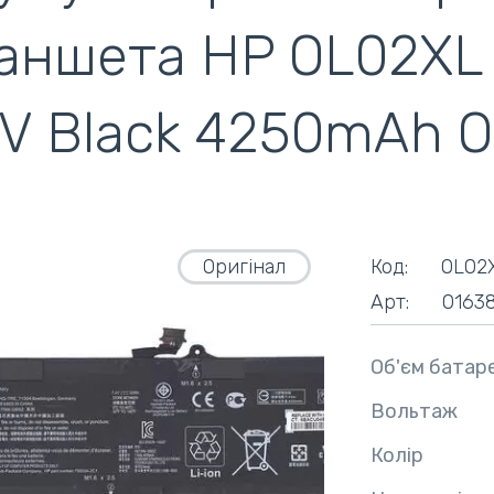
аншета HP OL02XL El
ентилятори
кулери)
4V Black 4250mAh O
Оригінал
Код:
OL02
Арт:
0163
Об'єм батаре
Вольтаж
Колір