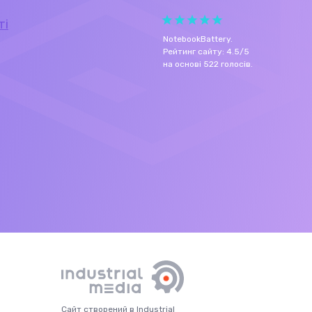
ті
NotebookBattery
.
Рейтинг сайту:
4.5
/
5
на основі
522
голосів.
Сайт створений в Industrial