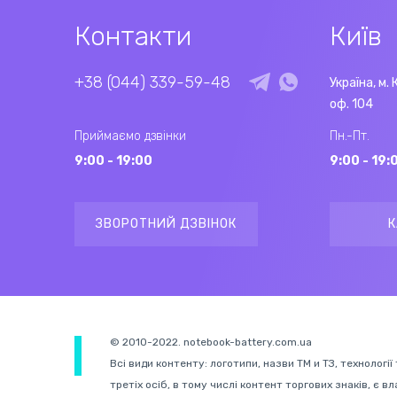
Контакти
Київ
+38 (044) 339-59-48
Україна, м. 
оф. 104
Приймаємо дзвінки
Пн.-Пт.
9:00 - 19:00
9:00 - 19:
ЗВОРОТНИЙ ДЗВІНОК
К
© 2010-2022. notebook-battery.com.ua
Всі види контенту: логотипи, назви ТМ и ТЗ, технології
третіх осіб, в тому числі контент торгових знаків, є в