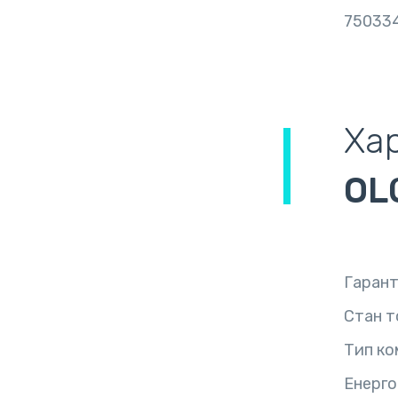
75033
Ха
OL
Гарант
Стан т
Тип ко
Енерго