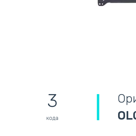
3
Ори
OL
кода