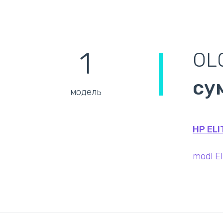
1
OL
су
модель
HP ELI
modl El