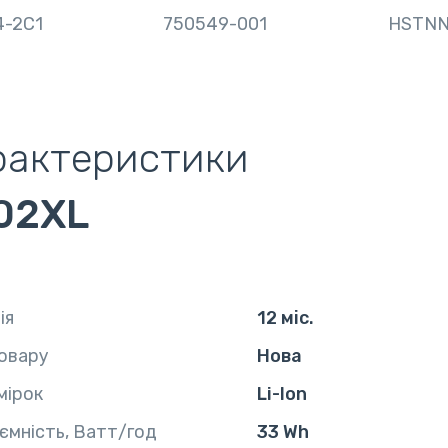
4-2C1
750549-001
HSTNN
рактеристики
02XL
ія
12 міс.
овару
Нова
мірок
Li-Ion
ємність, Ватт/год
33 Wh