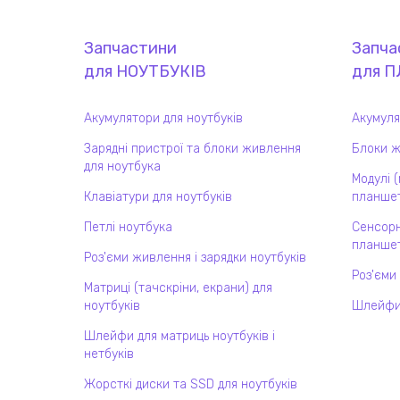
Запчастини
Запча
для
НОУТБУК
ІВ
для
П
Акумулятори для ноутбуків
Акумуля
Зарядні пристрої та блоки живлення
Блоки ж
для ноутбука
Модулі 
Клавіатури для ноутбуків
планшет
Петлі ноутбука
Сенсорн
планшет
Роз'єми живлення і зарядки ноутбуків
Роз'єми
Матриці (тачскріни, екрани) для
ноутбуків
Шлейфи
Шлейфи для матриць ноутбуків і
нетбуків
Жорсткі диски та SSD для ноутбуків