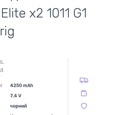
ite x2 1011 G1
rig
самовивіз
адресна доставка кур'єром
готівковий розрахунок
самовивіз із нової пошти
XL
безготівковий розрахунок
оплата карткою
83
оплата при отриманні
на всі батареї 12 міс
на оригінальні блоки живлення 12 міс.
ї
4250 mAh
на сумісні блоки живлення 12 міс.
7,4 V
чорний