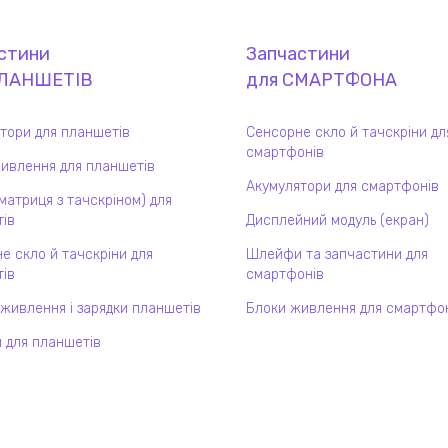
стини
Запчастини
ЛАНШЕТ
ІВ
для
СМАРТФОН
А
тори для планшетів
Сенсорне скло й тачскріни дл
смартфонів
ивлення для планшетів
Акумулятори для смартфонів
(матриця з тачскріном) для
ів
Дисплейний модуль (екран)
е скло й тачскріни для
Шлейфи та запчастини для
ів
смартфонів
 живлення і зарядки планшетів
Блоки живлення для смартфо
 для планшетів