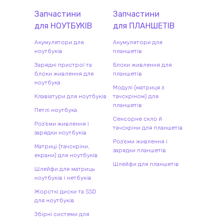
Запчастини
Запчастини
для
НОУТБУК
ІВ
для
ПЛАНШЕТ
ІВ
Акумулятори для
Акумулятори для
ноутбуків
планшетів
Зарядні пристрої та
Блоки живлення для
блоки живлення для
планшетів
ноутбука
Модулі (матриця з
Клавіатури для ноутбуків
тачскріном) для
планшетів
Петлі ноутбука
Сенсорне скло й
Роз'єми живлення і
тачскріни для планшетів
зарядки ноутбуків
Роз'єми живлення і
Матриці (тачскріни,
зарядки планшетів
екрани) для ноутбуків
Шлейфи для планшетів
Шлейфи для матриць
ноутбуків і нетбуків
Жорсткі диски та SSD
для ноутбуків
Збірні системи для