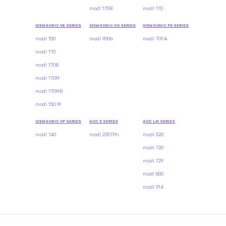
modl 170B
modl 170
VIEWSONIC VE SERIES
VIEWSONIC VG SERIES
VIEWSONIC PD SERIES
modl 150
modl 900b
modl 70FA
modl 170
modl 170B
modl 170M
modl 170MB
modl 150 M
VIEWSONIC VP SERIES
AOC D SERIES
AOC LM SERIES
modl 140
modl 2357Ph
modl 520
modl 720
modl 729
modl 800
modl 914