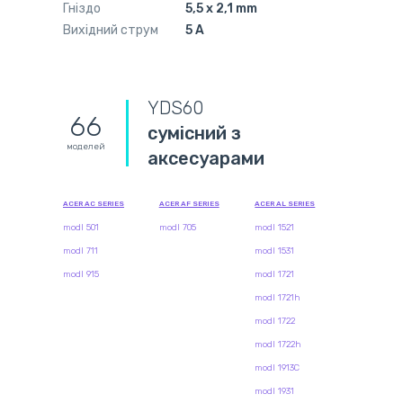
Гніздо
5,5 x 2,1 mm
Вихідний струм
5 А
YDS60
66
сумісний з
моделей
аксесуарами
ACER AC SERIES
ACER AF SERIES
ACER AL SERIES
modl 501
modl 705
modl 1521
modl 711
modl 1531
modl 915
modl 1721
modl 1721h
modl 1722
modl 1722h
modl 1913C
modl 1931