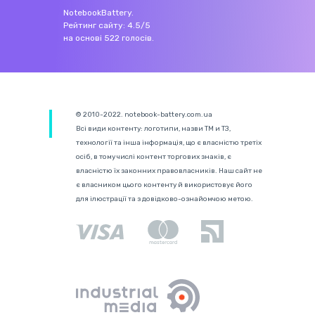
NotebookBattery
.
Рейтинг сайту:
4.5
/
5
на основі
522
голосів.
© 2010-2022. notebook-battery.com.ua
Всі види контенту: логотипи, назви ТМ и ТЗ,
технології та інша інформація, що є власністю третіх
осіб, в тому числі контент торгових знаків, є
власністю їх законних правовласників. Наш сайт не
є власником цього контенту й використовує його
для ілюстрації та з довідково-ознайомчою метою.