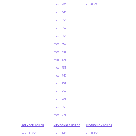
modl 450
modl V7
modl 547
modl 553
modl 557
modl 563
modl 567
modl 581
modl 591
modl 731
modl 747
modl 751
modl 767
modl 791
modl 855
modl 991
SONY SDM SERIES
VIEWSONIC Q SERIES
VIEWSONIC V SERIES
modl HS53
modl 170
modl 150