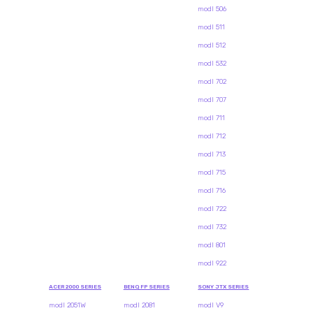
modl 506
modl 511
modl 512
modl 532
modl 702
modl 707
modl 711
modl 712
modl 713
modl 715
modl 716
modl 722
modl 732
modl 801
modl 922
ACER 2000 SERIES
BENQ FP SERIES
SONY JTX SERIES
modl 2051W
modl 2081
modl V9