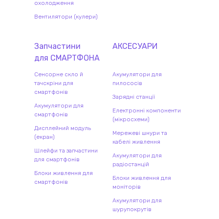
охолодження
Вентилятори (кулери)
Запчастини
АКСЕСУАРИ
для
СМАРТФОН
А
Сенсорне скло й
Акумулятори для
тачскріни для
пилососів
смартфонів
Зарядні станції
Акумулятори для
Електронні компоненти
смартфонів
(мікросхеми)
Дисплейний модуль
Мережеві шнури та
(екран)
кабелі живлення
Шлейфи та запчастини
Акумулятори для
для смартфонів
радіостанцій
Блоки живлення для
Блоки живлення для
смартфонів
моніторів
Акумулятори для
шурупокрутів