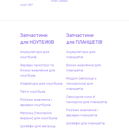
modl Z2650G
modl VN7
Запчастини
Запчастини
для
НОУТБУК
ІВ
для
ПЛАНШЕТ
ІВ
Акумулятори для
Акумулятори для
ноутбуків
планшетів
Зарядні пристрої та
Блоки живлення для
блоки живлення для
планшетів
ноутбука
Модулі (матриця з
Клавіатури для ноутбуків
тачскріном) для
планшетів
Петлі ноутбука
Сенсорне скло й
Роз'єми живлення і
тачскріни для планшетів
зарядки ноутбуків
Роз'єми живлення і
Матриці (тачскріни,
зарядки планшетів
екрани) для ноутбуків
Шлейфи для планшетів
Шлейфи для матриць