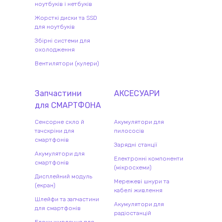
ноутбуків і нетбуків
Жорсткі диски та SSD
для ноутбуків
Збірні системи для
охолодження
Вентилятори (кулери)
Запчастини
АКСЕСУАРИ
для
СМАРТФОН
А
Сенсорне скло й
Акумулятори для
тачскріни для
пилососів
смартфонів
Зарядні станції
Акумулятори для
Електронні компоненти
смартфонів
(мікросхеми)
Дисплейний модуль
Мережеві шнури та
(екран)
кабелі живлення
Шлейфи та запчастини
Акумулятори для
для смартфонів
радіостанцій