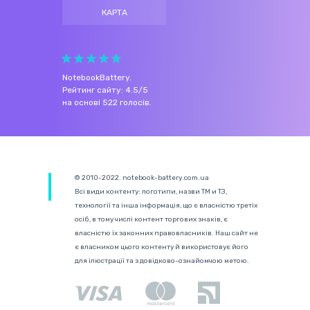
КАРТА
NotebookBattery
.
Рейтинг сайту:
4.5
/
5
на основі
522
голосів.
© 2010-2022. notebook-battery.com.ua
Всі види контенту: логотипи, назви ТМ и ТЗ,
технології та інша інформація, що є власністю третіх
осіб, в тому числі контент торгових знаків, є
власністю їх законних правовласників. Наш сайт не
є власником цього контенту й використовує його
для ілюстрації та з довідково-ознайомчою метою.