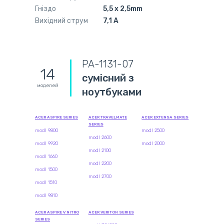
Гніздо
5,5 x 2,5mm
Вихідний струм
7,1 А
PA-1131-07
14
сумісний з
моделей
ноутбуками
ACER ASPIRE SERIES
ACER TRAVELMATE
ACER EXTENSA SERIES
SERIES
modl 9800
modl 2500
modl 2600
modl 9920
modl 2000
modl 2100
modl 1660
modl 2200
modl 1500
modl 2700
modl 1510
modl 9810
ACER ASPIRE V NITRO
ACER VERITON SERIES
SERIES