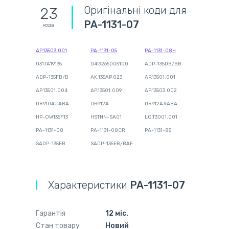
Оригінальні коди для
23
PA-1131-07
кода
AP.13503.001
PA-1131-05
PA-1131-08H
0317A19135
04G265005100
ADP-135DB/BB
ADP-135FB/B
AK.135AP.023
AP.13501.001
AP.13501.004
AP.13501.009
AP.13503.002
DR910A#ABA
DR912A
DR912A#ABA
HP-OW135F13
HSTNN-SA01
LC.T3001.001
PA-1131-08
PA-1131-08CR
PA-1131-85
SADP-135EB
SADP-135EB/BAF
Характеристики
PA-1131-07
Гарантія
12 міс.
Стан товару
Новий