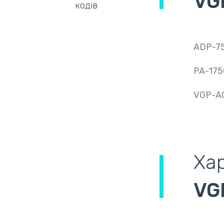
VG
кодів
ADP-7
PA-17
VGP-A
Ха
VG