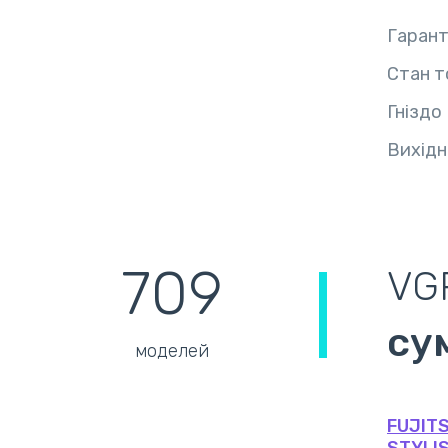
Гарант
Стан т
Гніздо
Вихідн
709
VG
су
моделей
FUJIT