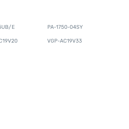
5UB/E
PA-1750-04SY
C19V20
VGP-AC19V33