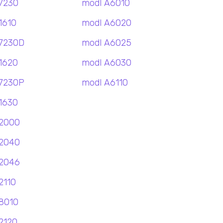
7230
modl A6010
1610
modl A6020
7230D
modl A6025
1620
modl A6030
7230P
modl A6110
1630
2000
2040
2046
2110
8010
2120