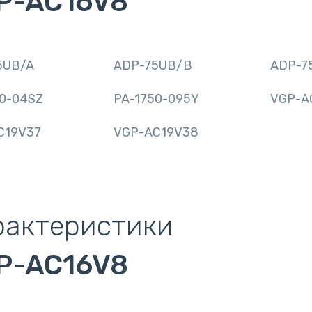
P-AC16V8
5UB/A
ADP-75UB/B
ADP-7
50-04SZ
PA-1750-095Y
VGP-A
C19V37
VGP-AC19V38
рактеристики
P-AC16V8