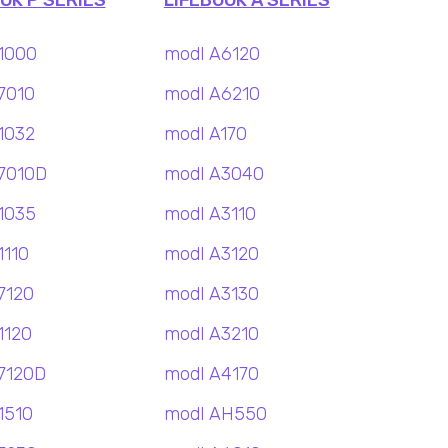
OK P SERIES
LIFEBOOK A SERIES
1000
modl A6120
7010
modl A6210
1032
modl A170
7010D
modl A3040
1035
modl A3110
1110
modl A3120
7120
modl A3130
1120
modl A3210
7120D
modl A4170
1510
modl AH550