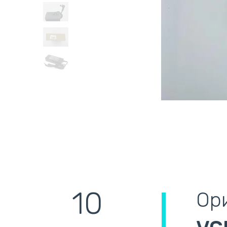
10
Ори