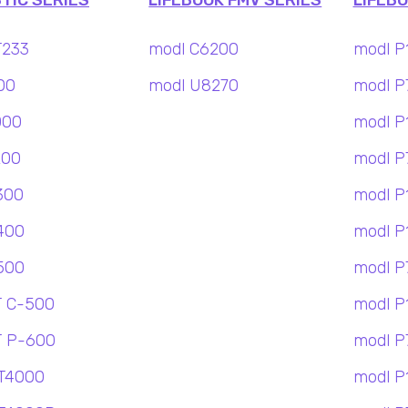
TIC SERIES
LIFEBOOK FMV SERIES
LIFEBO
T233
modl C6200
modl P
00
modl U8270
modl P
000
modl P
200
modl P
300
modl P
400
modl P
500
modl P
T C-500
modl P
T P-600
modl P
T4000
modl P