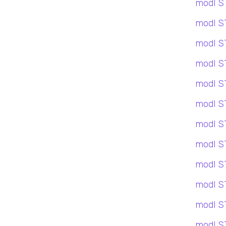
modl S
modl S
modl S
modl S
modl S
modl S
modl S
modl S
modl S
modl S
modl S
modl S