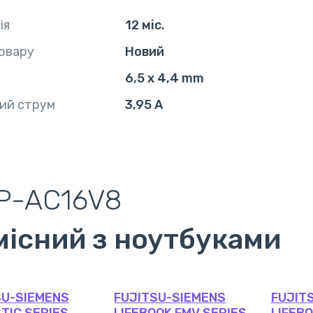
ія
12 міс.
овару
Новий
6,5 x 4,4 mm
ий струм
3,95 А
P-AC16V8
місний з ноутбуками
SU-SIEMENS
FUJITSU-SIEMENS
FUJIT