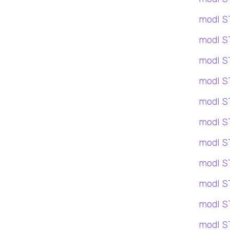
modl S
modl S
modl S
modl S
modl S
modl S
modl S
modl S
modl S
modl S
modl S