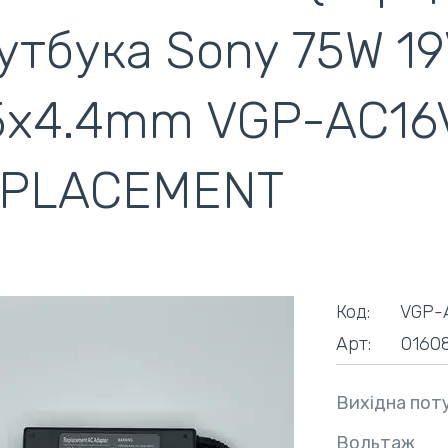
утбука Sony 75W 19
ентилятори
кулери)
5x4.4mm VGP-AC16
PLACEMENT
Код:
VGP-
Арт:
0160
Вихідна пот
Вольтаж