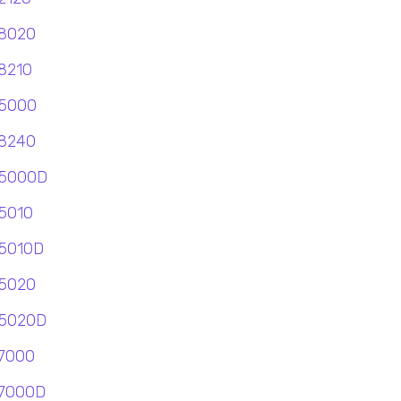
8020
8210
P5000
8240
P5000D
5010
5010D
5020
P5020D
7000
P7000D