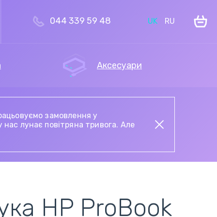
044 339 59 48
UK
RU
а
Аксесуари
Опрацьовуємо замовлення у
ль
Петлі ноутбука
Сенсорне скло й
Шлейфи та
Мережеві шнури та
 нас лунає повітряна тривога. Але
тачскріни для
запчастини для
кабелі живлення
планшетів
смартфонів
Жорсткі диски та
 і
SSD для ноутбуків
ука HP ProBook