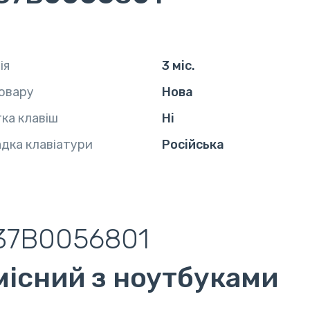
ія
3 міс.
овару
Нова
тка клавіш
Ні
дка клавіатури
Російська
37B0056801
місний з ноутбуками