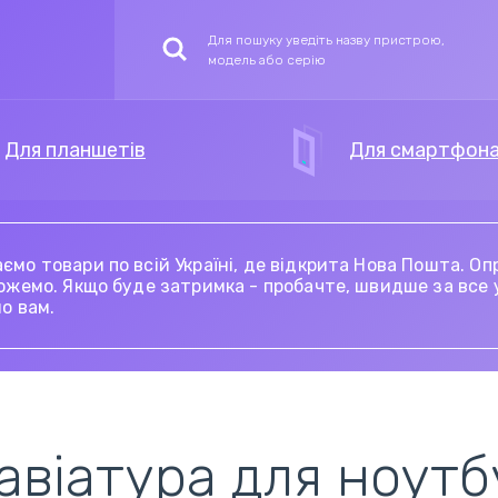
Для пошуку уведіть назву пристрою,
модель або серію
Для
планшет
ів
Для
смартфон
аємо товари по всій Україні, де відкрита Нова Пошта. 
арядні пристрої та
локи живлення для
кумулятори для
арядні станції
Клавіатури для
Модулі (матриця з
Дисплейний моду
Електронні
ожемо. Якщо буде затримка - пробачте, швидше за все у
локи живлення для
ланшетів
мартфонів
ноутбуків
тачскріном) для
(екран)
компоненти
о вам.
оутбука
планшетів
(мікросхеми)
атриці (тачскріни,
лейфи для
локи живлення для
Шлейфи для
Акумулятори для
крани) для
ланшетів
оніторів
матриць ноутбуків
шурупокрутів
авіатура для ноутб
оутбуків
нетбуків