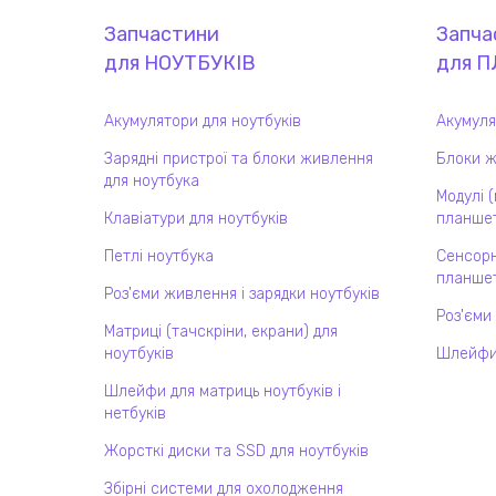
Запчастини
Запча
для
НОУТБУК
ІВ
для
П
Акумулятори для ноутбуків
Акумуля
Зарядні пристрої та блоки живлення
Блоки ж
для ноутбука
Модулі 
Клавіатури для ноутбуків
планшет
Петлі ноутбука
Сенсорн
планшет
Роз'єми живлення і зарядки ноутбуків
Роз'єми
Матриці (тачскріни, екрани) для
ноутбуків
Шлейфи
Шлейфи для матриць ноутбуків і
нетбуків
Жорсткі диски та SSD для ноутбуків
Збірні системи для охолодження