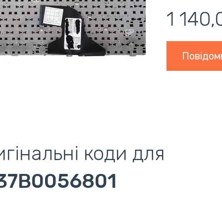
1 140,
Повідом
гінальні коди для
37B0056801