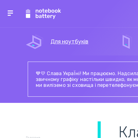
Для
ноутбук
ів
💙💛 Слава УкраЇні! Ми працюємо. Надсил
Акумулятори для
Акумулятори для
Сенсорне скло й
Акумулятори для
З
Б
А
З
звичному графіку настільки швидко, як м
ноутбуків
планшетів
тачскріни для
пилососів
б
п
с
ми виліземо зі сховища і перетелефонуєм
смартфонів
н
Роз'єми живлення і
Роз'єми живлення і
Блоки живлення для
Акумулятори для
М
Ш
Б
зарядки ноутбуків
зарядки планшетів
смартфонів
радіостанцій
е
п
м
Кл
н
Головна