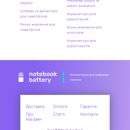
Мережеві шнури та
(екран)
кабелі живлення
Шлейфи та запчастини
Акумулятори для
для смартфонів
радіостанцій
Блоки живлення для
Блоки живлення для
смартфонів
моніторів
Акумулятори для
шурупокрутів
Комлектуючі для цифрової
техніки
Доставка
Оплата
Гарантія
Про
Статті
Контакти
магазин