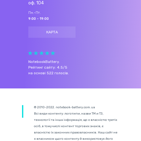
оф. 104
Пн.-Пт.
9:00 - 19:00
КАРТА
NotebookBattery
.
Рейтинг сайту:
4.5
/
5
на основі
522
голосів.
© 2010-2022. notebook-battery.com.ua
Всі види контенту: логотипи, назви ТМ и ТЗ,
технології та інша інформація, що є власністю третіх
осіб, в тому числі контент торгових знаків, є
власністю їх законних правовласників. Наш сайт не
є власником цього контенту й використовує його