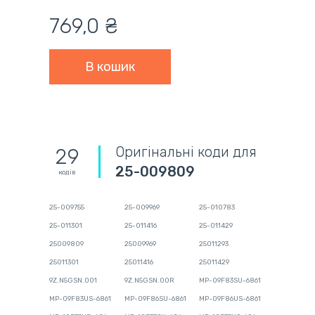
769,0 ₴
Оригінальні коди для
29
25-009809
кодів
25-009755
25-009969
25-010783
25-011301
25-011416
25-011429
25009809
25009969
25011293
25011301
25011416
25011429
9Z.N5GSN.001
9Z.N5GSN.00R
MP-09F83SU-6861
MP-09F83US-6861
MP-09F86SU-6861
MP-09F86US-6861