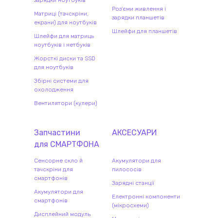
зарядки ноутбуків
Роз'єми живлення і
Матриці (тачскріни,
зарядки планшетів
екрани) для ноутбуків
Шлейфи для планшетів
Шлейфи для матриць
ноутбуків і нетбуків
Жорсткі диски та SSD
для ноутбуків
Збірні системи для
охолодження
Вентилятори (кулери)
Запчастини
АКСЕСУАРИ
для
СМАРТФОН
А
Сенсорне скло й
Акумулятори для
тачскріни для
пилососів
смартфонів
Зарядні станції
Акумулятори для
Електронні компоненти
смартфонів
(мікросхеми)
Дисплейний модуль