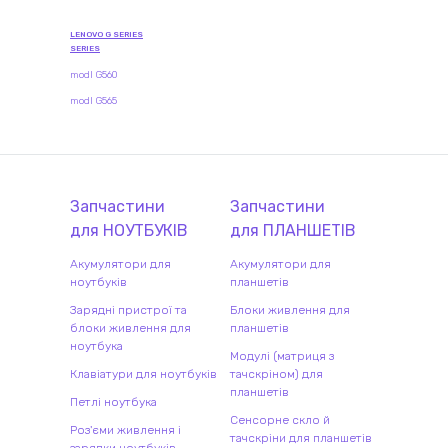
LENOVO G SERIES
SERIES
modl G560
modl G565
Запчастини
Запчастини
для
НОУТБУК
ІВ
для
ПЛАНШЕТ
ІВ
Акумулятори для
Акумулятори для
ноутбуків
планшетів
Зарядні пристрої та
Блоки живлення для
блоки живлення для
планшетів
ноутбука
Модулі (матриця з
Клавіатури для ноутбуків
тачскріном) для
планшетів
Петлі ноутбука
Сенсорне скло й
Роз'єми живлення і
тачскріни для планшетів