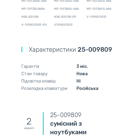
MP-10F33HB-686
MP-10F33SU-686
MP-10F33US-686
MP-10F33US686
MP-10F36SU-686
MP-10F36US-686
NSK-B20SN
NSK-B20SN 0R
V-109820BS1
V-109820BS1-RU
V109820BS1
Характеристики
25-009809
Гарантія
3 міс.
Стан товару
Нова
Підсвітка клавіш
Ні
Розкладка клавіатури
Російська
25-009809
2
сумісний з
моделі
ноутбуками