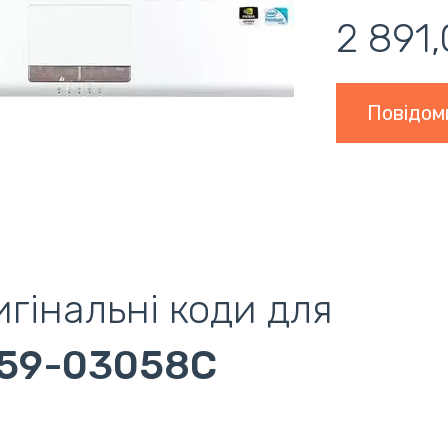
2 891,
Повідом
гінальні коди для
59-03058C