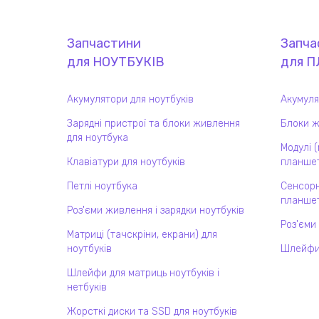
Запчастини
Запча
для
НОУТБУК
ІВ
для
П
Акумулятори для ноутбуків
Акумуля
Зарядні пристрої та блоки живлення
Блоки ж
для ноутбука
Модулі 
Клавіатури для ноутбуків
планшет
Петлі ноутбука
Сенсорн
планшет
Роз'єми живлення і зарядки ноутбуків
Роз'єми
Матриці (тачскріни, екрани) для
ноутбуків
Шлейфи
Шлейфи для матриць ноутбуків і
нетбуків
Жорсткі диски та SSD для ноутбуків