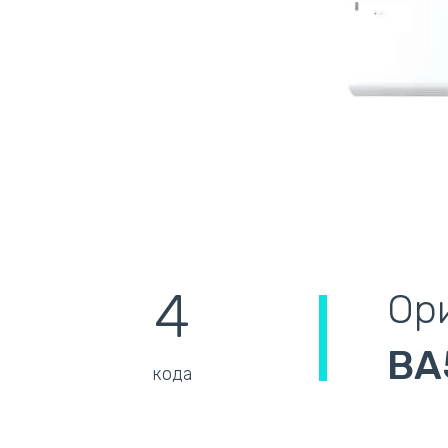
4
Ори
BA
кода