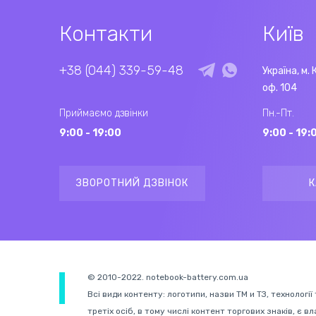
Контакти
Київ
+38 (044) 339-59-48
Україна, м. 
оф. 104
Приймаємо дзвінки
Пн.-Пт.
9:00 - 19:00
9:00 - 19:
ЗВОРОТНИЙ ДЗВІНОК
К
© 2010-2022. notebook-battery.com.ua
Всі види контенту: логотипи, назви ТМ и ТЗ, технології
третіх осіб, в тому числі контент торгових знаків, є в