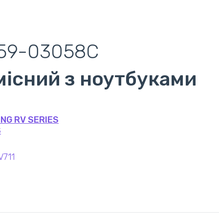
59-03058C
місний з ноутбуками
NG RV SERIES
S
V711