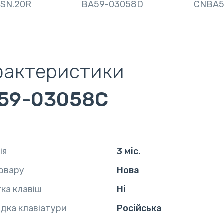
ASN.20R
BA59-03058D
CNBA5
рактеристики
59-03058C
ія
3 міс.
овару
Нова
тка клавіш
Ні
дка клавіатури
Російська