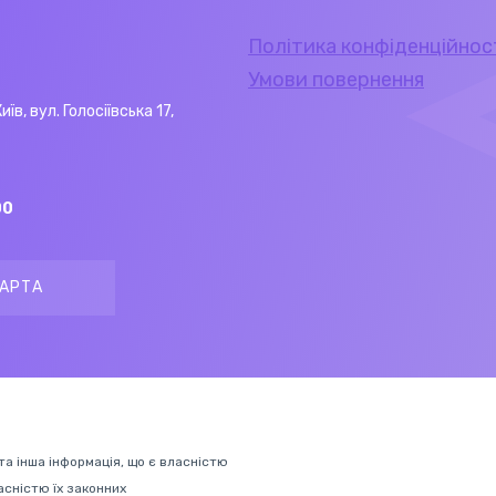
Політика конфіденційнос
Умови повернення
Київ, вул. Голосіївська 17,
00
АРТА
 та інша інформація, що є власністю
ласністю їх законних