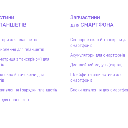
стини
Запчастини
ЛАНШЕТ
ІВ
для
СМАРТФОН
А
тори для планшетів
Сенсорне скло й тачскріни дл
смартфонів
ивлення для планшетів
Акумулятори для смартфонів
(матриця з тачскріном) для
ів
Дисплейний модуль (екран)
е скло й тачскріни для
Шлейфи та запчастини для
ів
смартфонів
 живлення і зарядки планшетів
Блоки живлення для смартфо
 для планшетів