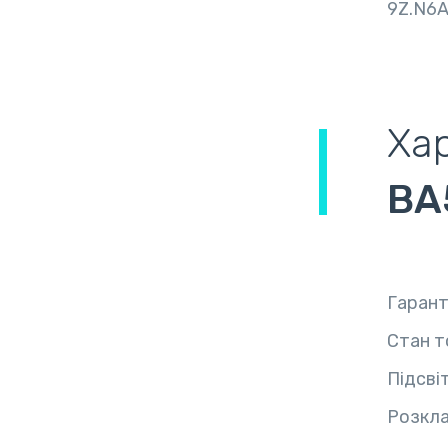
9Z.N6
Ха
BA
Гарант
Стан т
Підсві
Розкла