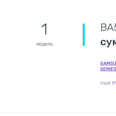
1
BA
су
модель
SAMSU
SERIE
modl R