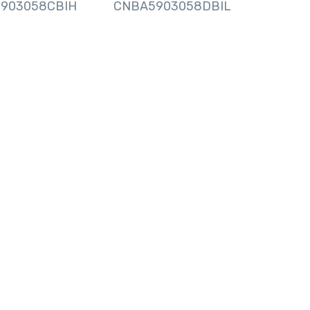
903058CBIH
CNBA5903058DBIL