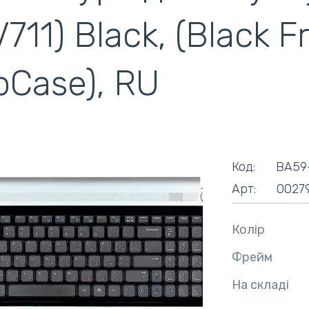
V711) Black, (Black F
ентилятори
кулери)
pCase), RU
Код:
BA59
Арт:
0027
Колір
Фрейм
На складі