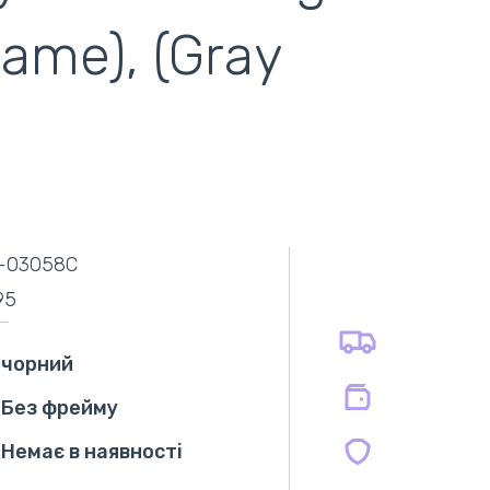
rame), (Gray
самовивіз
адресна доставка кур'єром
готівковий розрахунок
самовивіз із нової пошти
-03058C
безготівковий розрахунок
оплата карткою
95
оплата при отриманні
на всі батареї 12 міс
на оригінальні блоки живлення 12 міс.
чорний
на сумісні блоки живлення 12 міс.
Без фрейму
Немає в наявності