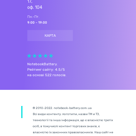
17,
оф. 104
Пн.-Пт.
9:00 - 19:00
КАРТА
NotebookBattery
.
Рейтинг сайту:
4.5
/
5
на основі
522
голосів.
© 2010-2022. notebook-battery.com.ua
Всі види контенту: логотипи, назви ТМ и ТЗ,
технології та інша інформація, що є власністю третіх
осіб, в тому числі контент торгових знаків, є
власністю їх законних правовласників. Наш сайт не