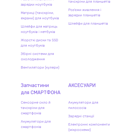
тачскріни для планшетів
зарядки ноутбуків
Роз'єми живлення і
Матриці (тачскріни,
зарядки планшетів
екрани) для ноутбуків
Шлейфи для планшетів
Шлейфи для матриць
ноутбуків і нетбуків
Жорсткі диски та SSD
для ноутбуків
Збірні системи для
охолодження
Вентилятори (кулери)
Запчастини
АКСЕСУАРИ
для
СМАРТФОН
А
Сенсорне скло й
Акумулятори для
тачскріни для
пилососів
смартфонів
Зарядні станції
Акумулятори для
Електронні компоненти
смартфонів
(мікросхеми)