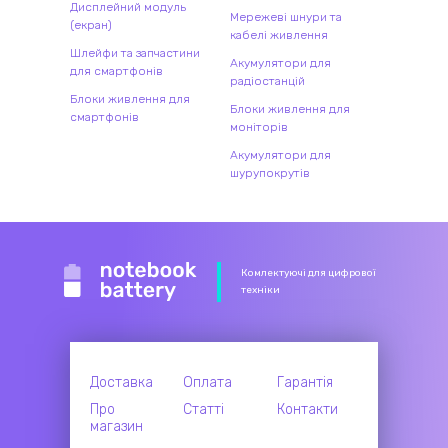
Дисплейний модуль
Мережеві шнури та
(екран)
кабелі живлення
Шлейфи та запчастини
Акумулятори для
для смартфонів
радіостанцій
Блоки живлення для
Блоки живлення для
смартфонів
моніторів
Акумулятори для
шурупокрутів
Комлектуючі для цифрової
техніки
Доставка
Оплата
Гарантія
Про
Статті
Контакти
магазин