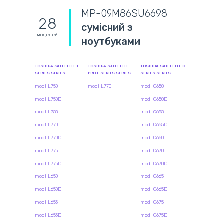
MP-09M86SU6698
28
сумісний з
моделей
ноутбуками
TOSHIBA SATELLITE L
TOSHIBA SATELLITE
TOSHIBA SATELLITE C
SERIES SERIES
PRO L SERIES SERIES
SERIES SERIES
modl L750
modl L770
modl C650
modl L750D
modl C650D
modl L755
modl C655
modl L770
modl C655D
modl L770D
modl C660
modl L775
modl C670
modl L775D
modl C670D
modl L650
modl C665
modl L650D
modl C665D
modl L655
modl C675
modl L655D
modl C675D