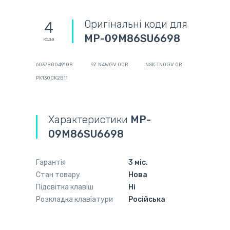
Оригінальні коди для
4
MP-09M86SU6698
кода
6037B0049108
9Z.N4WGV.00R
NSK-TN0GV 0R
PK130CK2B11
Характеристики
MP-
09M86SU6698
Гарантія
3 міс.
Стан товару
Нова
Підсвітка клавіш
Ні
Розкладка клавіатури
Російська