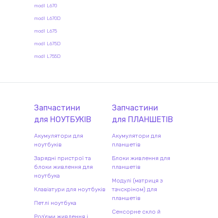
modl L670
modl L670D
modl L675
modl L675D
modl L755D
Запчастини
Запчастини
для
НОУТБУК
ІВ
для
ПЛАНШЕТ
ІВ
Акумулятори для
Акумулятори для
ноутбуків
планшетів
Зарядні пристрої та
Блоки живлення для
блоки живлення для
планшетів
ноутбука
Модулі (матриця з
Клавіатури для ноутбуків
тачскріном) для
планшетів
Петлі ноутбука
Сенсорне скло й
Роз'єми живлення і