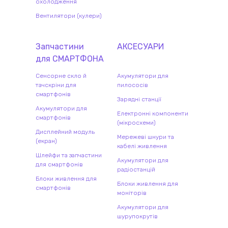
охолодження
Вентилятори (кулери)
Запчастини
АКСЕСУАРИ
для
СМАРТФОН
А
Сенсорне скло й
Акумулятори для
тачскріни для
пилососів
смартфонів
Зарядні станції
Акумулятори для
Електронні компоненти
смартфонів
(мікросхеми)
Дисплейний модуль
Мережеві шнури та
(екран)
кабелі живлення
Шлейфи та запчастини
Акумулятори для
для смартфонів
радіостанцій
Блоки живлення для
Блоки живлення для
смартфонів
моніторів
Акумулятори для
шурупокрутів