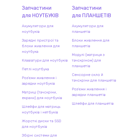
Запчастини
Запчастини
для
НОУТБУК
ІВ
для
ПЛАНШЕТ
ІВ
Акумулятори для
Акумулятори для
ноутбуків
планшетів
Зарядні пристрої та
Блоки живлення для
блоки живлення для
планшетів
ноутбука
Модулі (матриця з
Клавіатури для ноутбуків
тачскріном) для
планшетів
Петлі ноутбука
Сенсорне скло й
Роз'єми живлення і
тачскріни для планшетів
зарядки ноутбуків
Роз'єми живлення і
Матриці (тачскріни,
зарядки планшетів
екрани) для ноутбуків
Шлейфи для планшетів
Шлейфи для матриць
ноутбуків і нетбуків
Жорсткі диски та SSD
для ноутбуків
Збірні системи для