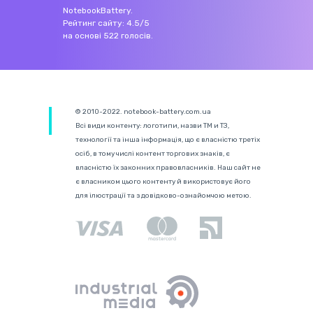
NotebookBattery
.
Рейтинг сайту:
4.5
/
5
на основі
522
голосів.
© 2010-2022. notebook-battery.com.ua
Всі види контенту: логотипи, назви ТМ и ТЗ,
технології та інша інформація, що є власністю третіх
осіб, в тому числі контент торгових знаків, є
власністю їх законних правовласників. Наш сайт не
є власником цього контенту й використовує його
для ілюстрації та з довідково-ознайомчою метою.