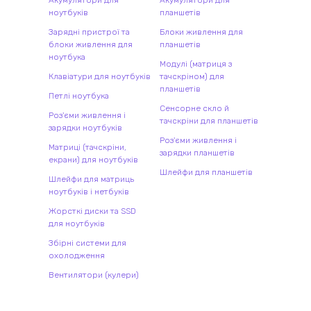
Акумулятори для
Акумулятори для
ноутбуків
планшетів
Зарядні пристрої та
Блоки живлення для
блоки живлення для
планшетів
ноутбука
Модулі (матриця з
Клавіатури для ноутбуків
тачскріном) для
планшетів
Петлі ноутбука
Сенсорне скло й
Роз'єми живлення і
тачскріни для планшетів
зарядки ноутбуків
Роз'єми живлення і
Матриці (тачскріни,
зарядки планшетів
екрани) для ноутбуків
Шлейфи для планшетів
Шлейфи для матриць
ноутбуків і нетбуків
Жорсткі диски та SSD
для ноутбуків
Збірні системи для
охолодження
Вентилятори (кулери)