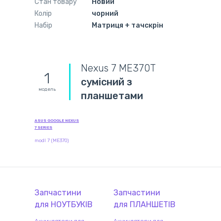
Стан товару
Новий
Колір
чорний
Набір
Матриця + тачскрін
Nexus 7 ME370T
1
сумісний з
модель
планшетами
ASUS GOOGLE NEXUS
7 SERIES
modl 7 (ME370)
Запчастини
Запчастини
для
НОУТБУК
ІВ
для
ПЛАНШЕТ
ІВ