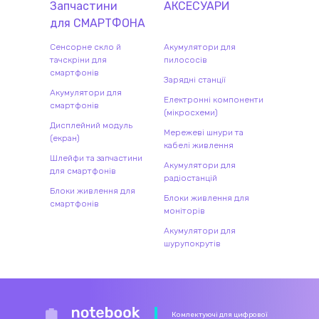
Запчастини
АКСЕСУАРИ
для
СМАРТФОН
А
Сенсорне скло й
Акумулятори для
тачскріни для
пилососів
смартфонів
Зарядні станції
Акумулятори для
Електронні компоненти
смартфонів
(мікросхеми)
Дисплейний модуль
Мережеві шнури та
(екран)
кабелі живлення
Шлейфи та запчастини
Акумулятори для
для смартфонів
радіостанцій
Блоки живлення для
Блоки живлення для
смартфонів
моніторів
Акумулятори для
шурупокрутів
Комлектуючі для цифрової