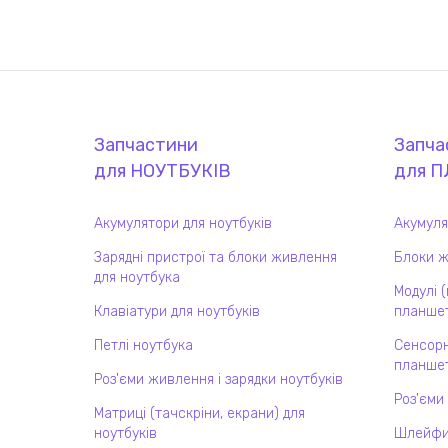
Запчастини
Запча
для
НОУТБУК
ІВ
для
П
Акумулятори для ноутбуків
Акумуля
Зарядні пристрої та блоки живлення
Блоки ж
для ноутбука
Модулі 
Клавіатури для ноутбуків
планшет
Петлі ноутбука
Сенсорн
планшет
Роз'єми живлення і зарядки ноутбуків
Роз'єми
Матриці (тачскріни, екрани) для
ноутбуків
Шлейфи