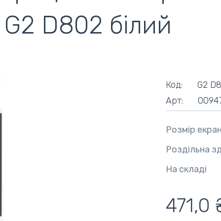
 G2 D802 білий
ентилятори
кулери)
Код:
G2 D
Арт:
0094
Розмір екра
Роздільна з
На складі
471,0 