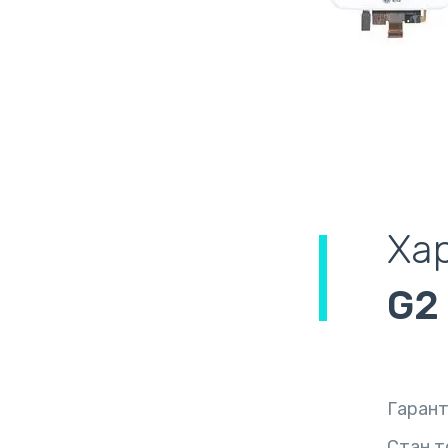
Ха
G2
Гарант
Стан т