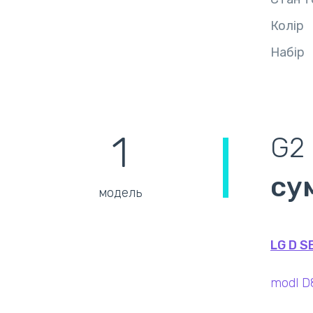
Колір
Набір
1
G2
су
модель
LG D S
modl D