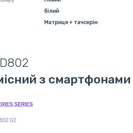
білий
Матриця + тачскрін
 D802
місний з смартфонами
ERIES SERIES
802 G2