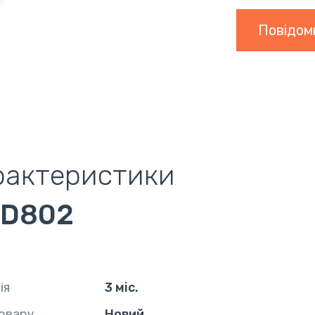
Повідом
рактеристики
 D802
ія
3 міс.
овару
Новий