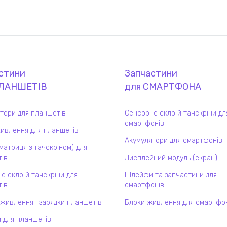
стини
Запчастини
ЛАНШЕТ
ІВ
для
СМАРТФОН
А
тори для планшетів
Сенсорне скло й тачскріни дл
смартфонів
ивлення для планшетів
Акумулятори для смартфонів
(матриця з тачскріном) для
ів
Дисплейний модуль (екран)
е скло й тачскріни для
Шлейфи та запчастини для
ів
смартфонів
 живлення і зарядки планшетів
Блоки живлення для смартфо
 для планшетів