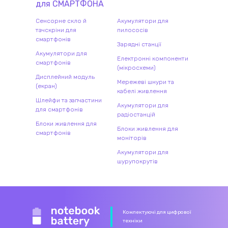
для
СМАРТФОН
А
Сенсорне скло й
Акумулятори для
тачскріни для
пилососів
смартфонів
Зарядні станції
Акумулятори для
Електронні компоненти
смартфонів
(мікросхеми)
Дисплейний модуль
Мережеві шнури та
(екран)
кабелі живлення
Шлейфи та запчастини
Акумулятори для
для смартфонів
радіостанцій
Блоки живлення для
Блоки живлення для
смартфонів
моніторів
Акумулятори для
шурупокрутів
Комлектуючі для цифрової
техніки