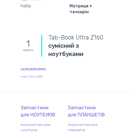
Набір
Матриця +
тачскрін
Tab-Book Ultra Z160
1
сумісний з
модель
ноутбуками
LG TAB-BOOK SERIES
modl Ultra Z160
Запчастини
Запчастини
для
НОУТБУК
ІВ
для
ПЛАНШЕТ
ІВ
Акумулятори для
Акумулятори для
ноутбуків
планшетів