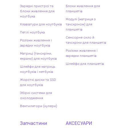
Зарядні пристрої та
Блоки живлення для
блоки живлення для
планшетів
ноутбука
Модулі (матриця з
Клавіатури для ноутбуків
тачскріном) для
планшетів
Петлі ноутбука
Сенсорне скло й
Роз'єми живлення і
тачскріни для планшетів
зарядки ноутбуків
Роз'єми живлення і
Матриці (тачскріни,
зарядки планшетів
екрани) для ноутбуків
Шлейфи для планшетів
Шлейфи для матриць
ноутбуків і нетбуків
Жорсткі диски та SSD
для ноутбуків
Збірні системи для
охолодження
Вентилятори (кулери)
Запчастини
АКСЕСУАРИ