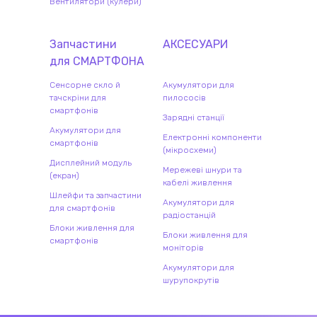
Вентилятори (кулери)
Запчастини
АКСЕСУАРИ
для
СМАРТФОН
А
Сенсорне скло й
Акумулятори для
тачскріни для
пилососів
смартфонів
Зарядні станції
Акумулятори для
Електронні компоненти
смартфонів
(мікросхеми)
Дисплейний модуль
Мережеві шнури та
(екран)
кабелі живлення
Шлейфи та запчастини
Акумулятори для
для смартфонів
радіостанцій
Блоки живлення для
Блоки живлення для
смартфонів
моніторів
Акумулятори для
шурупокрутів