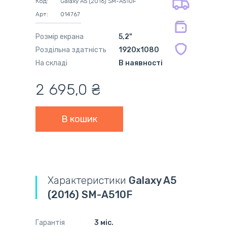
Код:
Galaxy A5 (2016) SM-A510F
міс.
Арт:
014767
на сумісні блоки живлення 12 міс.
Розмір екрана
5,2"
Роздільна здатність
1920x1080
На складі
В наявності
2 695,0 ₴
Характеристики
Galaxy A5
(2016) SM-A510F
Гарантія
3 міс.