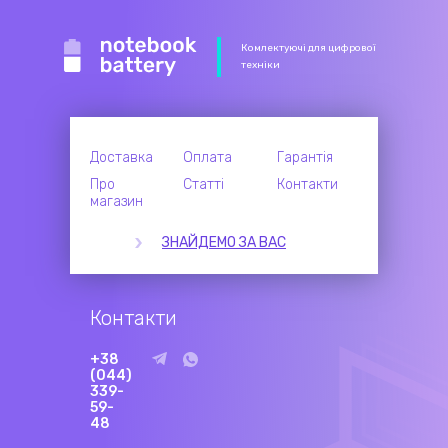
Комлектуючі для цифрової
техніки
Доставка
Оплата
Гарантія
Про
Статті
Контакти
магазин
ЗНАЙДЕМО ЗА ВАС
Контакти
+38
(044)
339-
59-
48