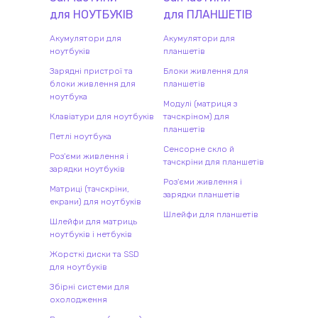
для
НОУТБУК
ІВ
для
ПЛАНШЕТ
ІВ
Акумулятори для
Акумулятори для
ноутбуків
планшетів
Зарядні пристрої та
Блоки живлення для
блоки живлення для
планшетів
ноутбука
Модулі (матриця з
Клавіатури для ноутбуків
тачскріном) для
планшетів
Петлі ноутбука
Сенсорне скло й
Роз'єми живлення і
тачскріни для планшетів
зарядки ноутбуків
Роз'єми живлення і
Матриці (тачскріни,
зарядки планшетів
екрани) для ноутбуків
Шлейфи для планшетів
Шлейфи для матриць
ноутбуків і нетбуків
Жорсткі диски та SSD
для ноутбуків
Збірні системи для
охолодження