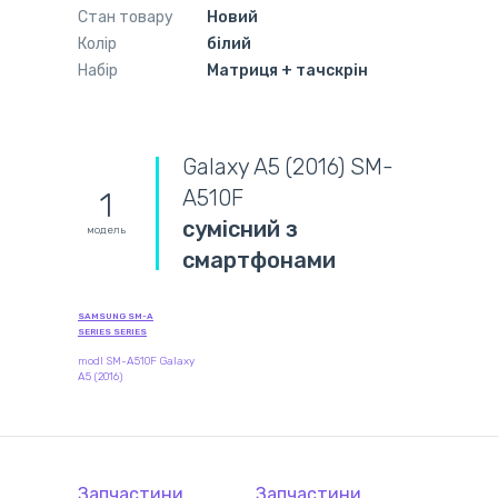
Стан товару
Новий
Колір
білий
Набір
Матриця + тачскрін
Galaxy A5 (2016) SM-
A510F
1
сумісний з
модель
смартфонами
SAMSUNG SM-A
SERIES SERIES
modl SM-A510F Galaxy
A5 (2016)
Запчастини
Запчастини