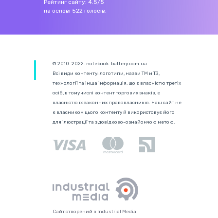
Рейтинг сайту:
4.5
/
5
на основі
522
голосів.
© 2010-2022. notebook-battery.com.ua
Всі види контенту: логотипи, назви ТМ и ТЗ,
технології та інша інформація, що є власністю третіх
осіб, в тому числі контент торгових знаків, є
власністю їх законних правовласників. Наш сайт не
є власником цього контенту й використовує його
для ілюстрації та з довідково-ознайомчою метою.
Сайт створений в Industrial Media