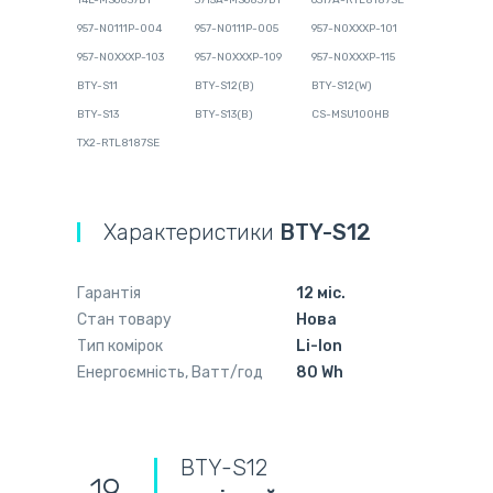
14L-MS6837D1
3715A-MS6837D1
6317A-RTL8187SE
957-N0111P-004
957-N0111P-005
957-N0XXXP-101
957-N0XXXP-103
957-N0XXXP-109
957-N0XXXP-115
BTY-S11
BTY-S12(B)
BTY-S12(W)
BTY-S13
BTY-S13(B)
CS-MSU100HB
TX2-RTL8187SE
Характеристики
BTY-S12
Гарантія
12 міс.
Стан товару
Нова
Тип комірок
Li-Ion
Енергоємність, Ватт/год
80 Wh
BTY-S12
19