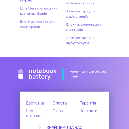
(екран)
кабелі живлення
Шлейфи та запчастини
Акумулятори для
для смартфонів
радіостанцій
Блоки живлення для
Блоки живлення для
смартфонів
моніторів
Акумулятори для
шурупокрутів
Комлектуючі для цифрової
техніки
Доставка
Оплата
Гарантія
Про
Статті
Контакти
магазин
ЗНАЙДЕМО ЗА ВАС