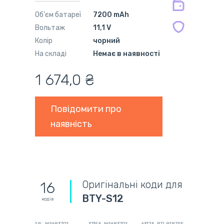
Об'єм батареї
7200 mAh
Вольтаж
11,1 V
Колір
чорний
На складі
Немає в наявності
1 674,0 ₴
Повідомити про
наявність
Оригінальні коди для
16
BTY-S12
кодів