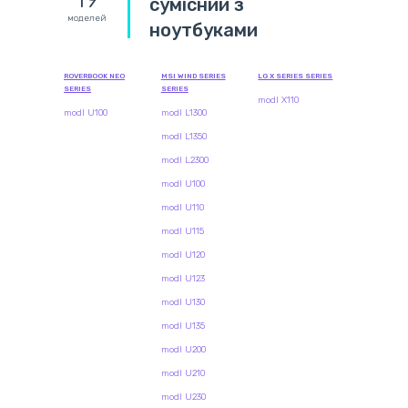
сумісний з
моделей
ноутбуками
ROVERBOOK NEO
MSI WIND SERIES
LG X SERIES SERIES
SERIES
SERIES
modl X110
modl U100
modl L1300
modl L1350
modl L2300
modl U100
modl U110
modl U115
modl U120
modl U123
modl U130
modl U135
modl U200
modl U210
modl U230