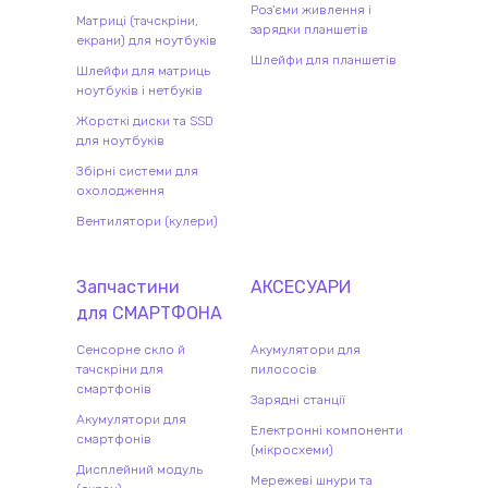
Роз'єми живлення і
Матриці (тачскріни,
зарядки планшетів
екрани) для ноутбуків
Шлейфи для планшетів
Шлейфи для матриць
ноутбуків і нетбуків
Жорсткі диски та SSD
для ноутбуків
Збірні системи для
охолодження
Вентилятори (кулери)
Запчастини
АКСЕСУАРИ
для
СМАРТФОН
А
Сенсорне скло й
Акумулятори для
тачскріни для
пилососів
смартфонів
Зарядні станції
Акумулятори для
Електронні компоненти
смартфонів
(мікросхеми)
Дисплейний модуль
Мережеві шнури та