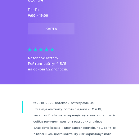
оф. 104
Пн.-Пт.
9:00 - 19:00
КАРТА
NotebookBattery
.
Рейтинг сайту:
4.5
/
5
на основі
522
голосів.
© 2010-2022. notebook-battery.com.ua
Всі види контенту: логотипи, назви ТМ и ТЗ,
технології та інша інформація, що є власністю третіх
осіб, в тому числі контент торгових знаків, є
власністю їх законних правовласників. Наш сайт не
є власником цього контенту й використовує його