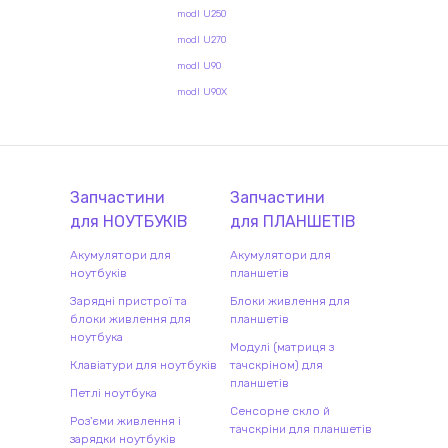
modl U250
modl U270
modl U90
modl U90X
Запчастини
Запчастини
для
НОУТБУК
ІВ
для
ПЛАНШЕТ
ІВ
Акумулятори для
Акумулятори для
ноутбуків
планшетів
Зарядні пристрої та
Блоки живлення для
блоки живлення для
планшетів
ноутбука
Модулі (матриця з
Клавіатури для ноутбуків
тачскріном) для
планшетів
Петлі ноутбука
Сенсорне скло й
Роз'єми живлення і
тачскріни для планшетів
зарядки ноутбуків