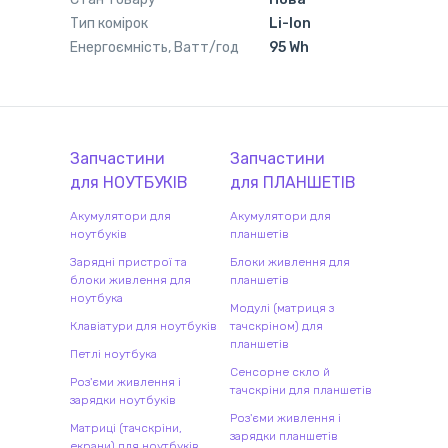
Тип комірок
Li-Ion
Енергоємність, Ватт/год
95 Wh
Запчастини
Запчастини
для
НОУТБУК
ІВ
для
ПЛАНШЕТ
ІВ
Акумулятори для
Акумулятори для
ноутбуків
планшетів
Зарядні пристрої та
Блоки живлення для
блоки живлення для
планшетів
ноутбука
Модулі (матриця з
Клавіатури для ноутбуків
тачскріном) для
планшетів
Петлі ноутбука
Сенсорне скло й
Роз'єми живлення і
тачскріни для планшетів
зарядки ноутбуків
Роз'єми живлення і
Матриці (тачскріни,
зарядки планшетів
екрани) для ноутбуків