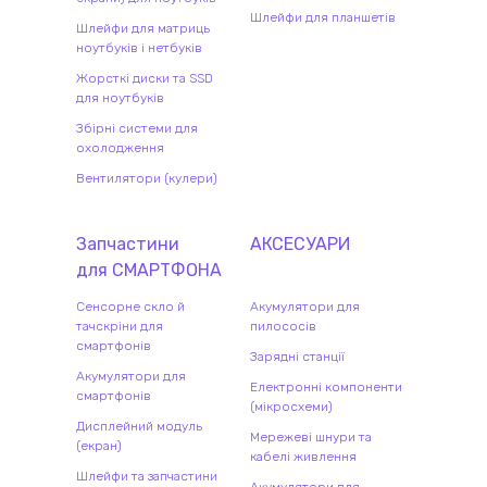
Шлейфи для планшетів
Шлейфи для матриць
ноутбуків і нетбуків
Жорсткі диски та SSD
для ноутбуків
Збірні системи для
охолодження
Вентилятори (кулери)
Запчастини
АКСЕСУАРИ
для
СМАРТФОН
А
Сенсорне скло й
Акумулятори для
тачскріни для
пилососів
смартфонів
Зарядні станції
Акумулятори для
Електронні компоненти
смартфонів
(мікросхеми)
Дисплейний модуль
Мережеві шнури та
(екран)
кабелі живлення
Шлейфи та запчастини