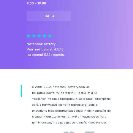
9:00 - 19:00
КАРТА
NotebookBattery
.
Рейтинг сайту:
4.5
/
5
на основі
522
голосів.
© 2010-2022. notebook-battery.com.ua
Всі види контенту: логотипи, назви ТМ и ТЗ,
технології та інша інформація, що є власністю третіх
осіб, в тому числі контент торгових знаків, є
власністю їх законних правовласників. Наш сайт не
є власником цього контенту й використовує його
для ілюстрації та з довідково-ознайомчою метою.