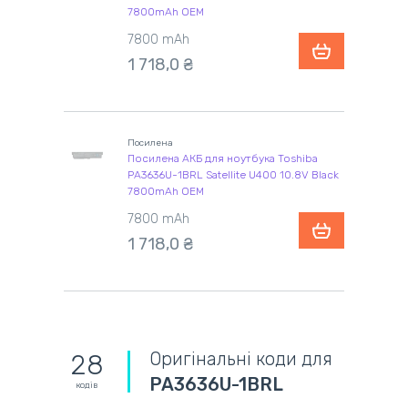
7800mAh OEM
7800 mAh
1 718,0 ₴
Посилена
Посилена АКБ для ноутбука Toshiba
PA3636U-1BRL Satellite U400 10.8V Black
7800mAh OEM
7800 mAh
1 718,0 ₴
Оригінальні коди для
28
PA3636U-1BRL
кодів