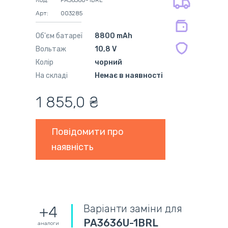
Код:
PA3636U-1BRL
міс.
Арт:
003285
на сумісні блоки живлення 12 міс.
Об'єм батареї
8800 mAh
Вольтаж
10,8 V
Колір
чорний
На складі
Немає в наявності
1 855,0 ₴
Повідомити про
наявність
Варіанти заміни для
+4
PA3636U-1BRL
аналоги