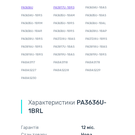
PA3636U
PA3817U-1BRS
PA3634U-1BAS
PA3634U-1BRS
PA3635U-1BAM
PA3635U-1BAS
PA3635U-1BRM
PA3635U-1BRS
PA3636U-1BAL
PA3636U-1BAR
PA3636U-1BRS
PA3638U-1BAP
PA3638U-1BRS
PA3728U-1BAS
PA3728U-1BRS
PA3816U-1BRS
PA3817U-1BAS
PA3818U-1BAS
PA3818U-1BRS
PA3819U-1BAS
PA3819U-1BRS
PABAS117
PABAS118
PABAS178
PABAS227
PABAS228
PABAS229
PABAS230
Характеристики
PA3636U-
1BRL
Гарантія
12 міс.
Стан товару
Нова