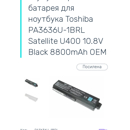
батарея для
ноутбука Toshiba
PA3636U-1BRL
Satellite U400 10.8V
Black 8800mAh OEM
Посилена
самовивіз
адресна доставка кур'єром
готівковий розрахунок
самовивіз із нової пошти
безготівковий розрахунок
оплата карткою
на всі батареї 12 міс
оплата при отриманні
на оригінальні блоки живлення 12