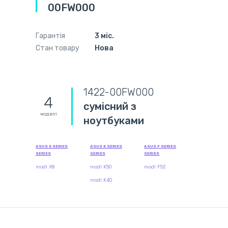
00FW000
Гарантія
3 міс.
Стан товару
Нова
1422-00FW000
4
сумісний з
моделі
ноутбуками
ASUS X SERIES
ASUS K SERIES
ASUS F SERIES
SERIES
SERIES
SERIES
modl X8
modl K50
modl F52
modl K40