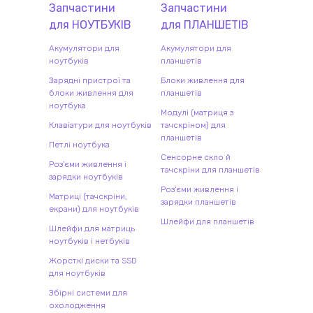
Запчастини
Запчастини
для
НОУТБУК
ІВ
для
ПЛАНШЕТ
ІВ
Акумулятори для
Акумулятори для
ноутбуків
планшетів
Зарядні пристрої та
Блоки живлення для
блоки живлення для
планшетів
ноутбука
Модулі (матриця з
Клавіатури для ноутбуків
тачскріном) для
планшетів
Петлі ноутбука
Сенсорне скло й
Роз'єми живлення і
тачскріни для планшетів
зарядки ноутбуків
Роз'єми живлення і
Матриці (тачскріни,
зарядки планшетів
екрани) для ноутбуків
Шлейфи для планшетів
Шлейфи для матриць
ноутбуків і нетбуків
Жорсткі диски та SSD
для ноутбуків
Збірні системи для
охолодження