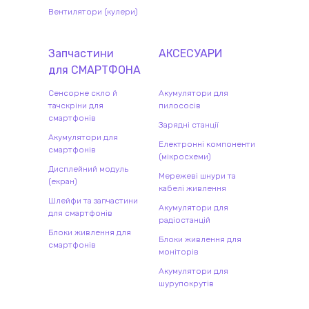
Вентилятори (кулери)
Запчастини
АКСЕСУАРИ
для
СМАРТФОН
А
Сенсорне скло й
Акумулятори для
тачскріни для
пилососів
смартфонів
Зарядні станції
Акумулятори для
Електронні компоненти
смартфонів
(мікросхеми)
Дисплейний модуль
Мережеві шнури та
(екран)
кабелі живлення
Шлейфи та запчастини
Акумулятори для
для смартфонів
радіостанцій
Блоки живлення для
Блоки живлення для
смартфонів
моніторів
Акумулятори для
шурупокрутів