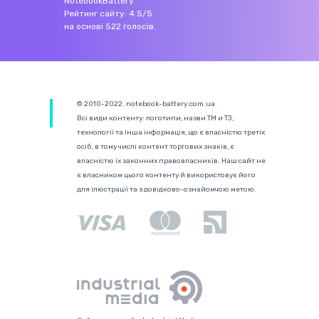
NotebookBattery
.
Рейтинг сайту:
4.5
/
5
на основі
522
голосів.
© 2010-2022. notebook-battery.com.ua
Всі види контенту: логотипи, назви ТМ и ТЗ,
технології та інша інформація, що є власністю третіх
осіб, в тому числі контент торгових знаків, є
власністю їх законних правовласників. Наш сайт не
є власником цього контенту й використовує його
для ілюстрації та з довідково-ознайомчою метою.