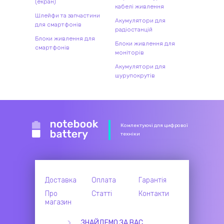
(екран)
кабелі живлення
Шлейфи та запчастини
Акумулятори для
для смартфонів
радіостанцій
Блоки живлення для
Блоки живлення для
смартфонів
моніторів
Акумулятори для
шурупокрутів
Комлектуючі для цифрової
техніки
Доставка
Оплата
Гарантія
Про
Статті
Контакти
магазин
ЗНАЙДЕМО ЗА ВАС