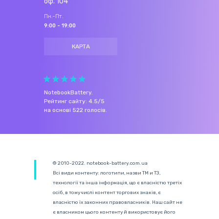
оф. 104
Пн.-Пт.
9:00 - 19:00
КАРТА
NotebookBattery
.
Рейтинг сайту:
4.5
/
5
на основі
522
голосів.
© 2010-2022. notebook-battery.com.ua
Всі види контенту: логотипи, назви ТМ и ТЗ,
технології та інша інформація, що є власністю третіх
осіб, в тому числі контент торгових знаків, є
власністю їх законних правовласників. Наш сайт не
є власником цього контенту й використовує його