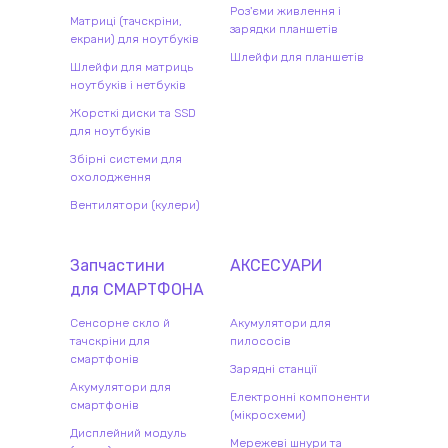
Роз'єми живлення і
Матриці (тачскріни,
зарядки планшетів
екрани) для ноутбуків
Шлейфи для планшетів
Шлейфи для матриць
ноутбуків і нетбуків
Жорсткі диски та SSD
для ноутбуків
Збірні системи для
охолодження
Вентилятори (кулери)
Запчастини
АКСЕСУАРИ
для
СМАРТФОН
А
Сенсорне скло й
Акумулятори для
тачскріни для
пилососів
смартфонів
Зарядні станції
Акумулятори для
Електронні компоненти
смартфонів
(мікросхеми)
Дисплейний модуль
Мережеві шнури та