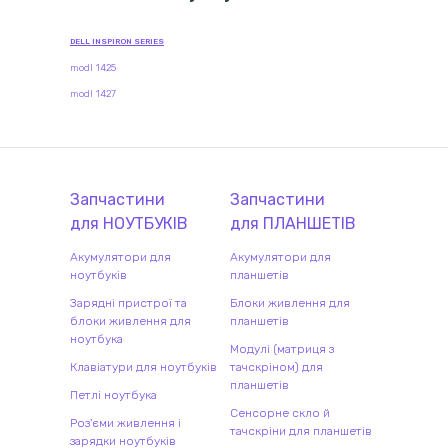
DELL INSPIRON SERIES
modl 1425
modl 1427
Запчастини
Запчастини
для
НОУТБУК
ІВ
для
ПЛАНШЕТ
ІВ
Акумулятори для
Акумулятори для
ноутбуків
планшетів
Зарядні пристрої та
Блоки живлення для
блоки живлення для
планшетів
ноутбука
Модулі (матриця з
Клавіатури для ноутбуків
тачскріном) для
планшетів
Петлі ноутбука
Сенсорне скло й
Роз'єми живлення і
тачскріни для планшетів
зарядки ноутбуків