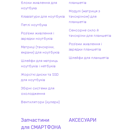
блоки живлення для
планшетів
ноутбука
Модулі (матриця з
Клавіатури для ноутбуків
тачскріном) для
планшетів
Петлі ноутбука
Сенсорне скло й
Роз'єми живлення і
тачскріни для планшетів
зарядки ноутбуків
Роз'єми живлення і
Матриці (тачскріни,
зарядки планшетів
екрани) для ноутбуків
Шлейфи для планшетів
Шлейфи для матриць
ноутбуків і нетбуків
Жорсткі диски та SSD
для ноутбуків
Збірні системи для
охолодження
Вентилятори (кулери)
Запчастини
АКСЕСУАРИ
для
СМАРТФОН
А