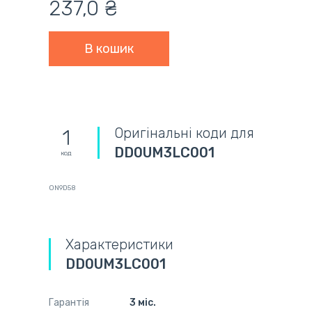
237,0 ₴
Оригінальні коди для
1
DD0UM3LC001
код
ON9D58
Характеристики
DD0UM3LC001
Гарантія
3 міс.