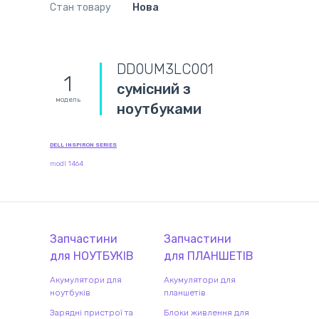
Стан товару
Нова
DD0UM3LC001
1
сумісний з
модель
ноутбуками
DELL INSPIRON SERIES
modl 1464
Запчастини
Запчастини
для
НОУТБУК
ІВ
для
ПЛАНШЕТ
ІВ
Акумулятори для
Акумулятори для
ноутбуків
планшетів
Зарядні пристрої та
Блоки живлення для