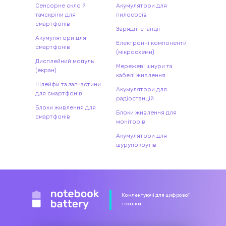
Сенсорне скло й
Акумулятори для
тачскріни для
пилососів
смартфонів
Зарядні станції
Акумулятори для
Електронні компоненти
смартфонів
(мікросхеми)
Дисплейний модуль
Мережеві шнури та
(екран)
кабелі живлення
Шлейфи та запчастини
Акумулятори для
для смартфонів
радіостанцій
Блоки живлення для
Блоки живлення для
смартфонів
моніторів
Акумулятори для
шурупокрутів
Комлектуючі для цифрової
техніки